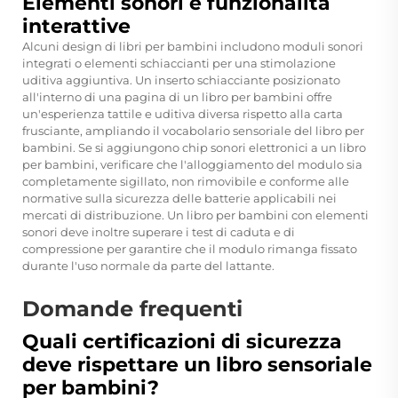
Elementi sonori e funzionalità
interattive
Alcuni design di libri per bambini includono moduli sonori
integrati o elementi schiaccianti per una stimolazione
uditiva aggiuntiva. Un inserto schiacciante posizionato
all'interno di una pagina di un libro per bambini offre
un'esperienza tattile e uditiva diversa rispetto alla carta
frusciante, ampliando il vocabolario sensoriale del libro per
bambini. Se si aggiungono chip sonori elettronici a un libro
per bambini, verificare che l'alloggiamento del modulo sia
completamente sigillato, non rimovibile e conforme alle
normative sulla sicurezza delle batterie applicabili nei
mercati di distribuzione. Un libro per bambini con elementi
sonori deve inoltre superare i test di caduta e di
compressione per garantire che il modulo rimanga fissato
durante l'uso normale da parte del lattante.
Domande frequenti
Quali certificazioni di sicurezza
deve rispettare un libro sensoriale
per bambini?