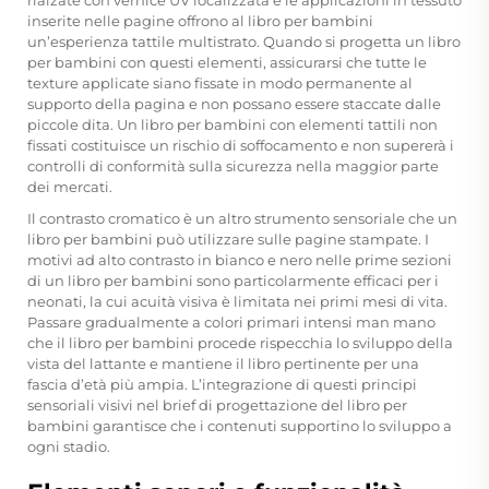
rialzate con vernice UV localizzata e le applicazioni in tessuto
inserite nelle pagine offrono al libro per bambini
un’esperienza tattile multistrato. Quando si progetta un libro
per bambini con questi elementi, assicurarsi che tutte le
texture applicate siano fissate in modo permanente al
supporto della pagina e non possano essere staccate dalle
piccole dita. Un libro per bambini con elementi tattili non
fissati costituisce un rischio di soffocamento e non supererà i
controlli di conformità sulla sicurezza nella maggior parte
dei mercati.
Il contrasto cromatico è un altro strumento sensoriale che un
libro per bambini può utilizzare sulle pagine stampate. I
motivi ad alto contrasto in bianco e nero nelle prime sezioni
di un libro per bambini sono particolarmente efficaci per i
neonati, la cui acuità visiva è limitata nei primi mesi di vita.
Passare gradualmente a colori primari intensi man mano
che il libro per bambini procede rispecchia lo sviluppo della
vista del lattante e mantiene il libro pertinente per una
fascia d’età più ampia. L’integrazione di questi principi
sensoriali visivi nel brief di progettazione del libro per
bambini garantisce che i contenuti supportino lo sviluppo a
ogni stadio.