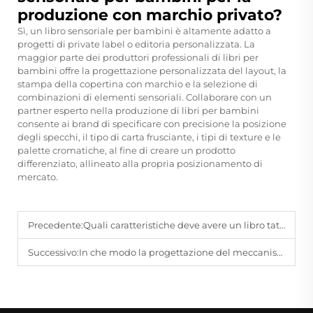
produzione con marchio privato?
Sì, un libro sensoriale per bambini è altamente adatto a
progetti di private label o editoria personalizzata. La
maggior parte dei produttori professionali di libri per
bambini offre la progettazione personalizzata del layout, la
stampa della copertina con marchio e la selezione di
combinazioni di elementi sensoriali. Collaborare con un
partner esperto nella produzione di libri per bambini
consente ai brand di specificare con precisione la posizione
degli specchi, il tipo di carta frusciante, i tipi di texture e le
palette cromatiche, al fine di creare un prodotto
differenziato, allineato alla propria posizionamento di
mercato.
Precedente:
Quali caratteristiche deve avere un libro tattile per resistere ai morsi e alle trazioni dei neonati?
Successivo:
In che modo la progettazione del meccanismo centrale di un gioco da tavolo influisce sull'equilibrio del gioco e sull'immersione del giocatore?