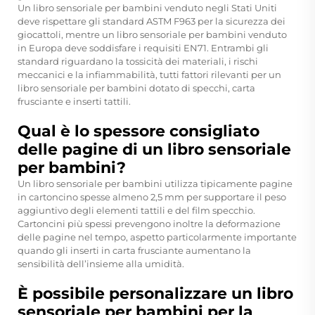
Un libro sensoriale per bambini venduto negli Stati Uniti
deve rispettare gli standard ASTM F963 per la sicurezza dei
giocattoli, mentre un libro sensoriale per bambini venduto
in Europa deve soddisfare i requisiti EN71. Entrambi gli
standard riguardano la tossicità dei materiali, i rischi
meccanici e la infiammabilità, tutti fattori rilevanti per un
libro sensoriale per bambini dotato di specchi, carta
frusciante e inserti tattili.
Qual è lo spessore consigliato
delle pagine di un libro sensoriale
per bambini?
Un libro sensoriale per bambini utilizza tipicamente pagine
in cartoncino spesse almeno 2,5 mm per supportare il peso
aggiuntivo degli elementi tattili e del film specchio.
Cartoncini più spessi prevengono inoltre la deformazione
delle pagine nel tempo, aspetto particolarmente importante
quando gli inserti in carta frusciante aumentano la
sensibilità dell’insieme alla umidità.
È possibile personalizzare un libro
sensoriale per bambini per la