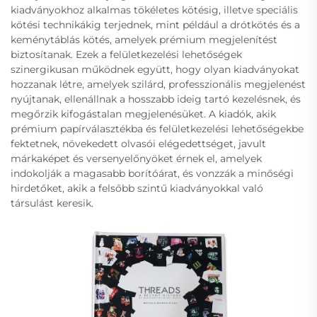
kiadványokhoz alkalmas tökéletes kötésig, illetve speciális
kötési technikákig terjednek, mint például a drótkötés és a
keménytáblás kötés, amelyek prémium megjelenítést
biztosítanak. Ezek a felületkezelési lehetőségek
szinergikusan működnek együtt, hogy olyan kiadványokat
hozzanak létre, amelyek szilárd, professzionális megjelenést
nyújtanak, ellenállnak a hosszabb ideig tartó kezelésnek, és
megőrzik kifogástalan megjelenésüket. A kiadók, akik
prémium papírválasztékba és felületkezelési lehetőségekbe
fektetnek, növekedett olvasói elégedettséget, javult
márkaképet és versenyelőnyöket érnek el, amelyek
indokolják a magasabb borítóárat, és vonzzák a minőségi
hirdetőket, akik a felsőbb szintű kiadványokkal való
társulást keresik.