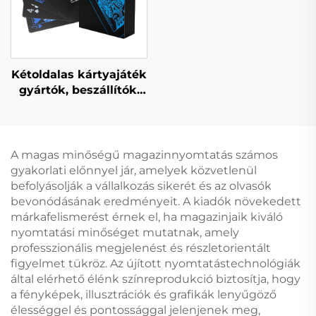
könyvek nyomtatása,
permetezett szélekkel
Kétoldalas kártyajáték
gyártók, beszállítók,
kártyajáték,
játszókártya, egyedi
nyomtatás és
csomagolás
A magas minőségű magazinnyomtatás számos
nyomtatás
gyakorlati előnnyel jár, amelyek közvetlenül
felnőtteknek,
befolyásolják a vállalkozás sikerét és az olvasók
pároknak
bevonódásának eredményeit. A kiadók növekedett
márkafelismerést érnek el, ha magazinjaik kiváló
nyomtatási minőséget mutatnak, amely
professzionális megjelenést és részletorientált
figyelmet tükröz. Az újított nyomtatástechnológiák
által elérhető élénk színreprodukció biztosítja, hogy
a fényképek, illusztrációk és grafikák lenyűgöző
élességgel és pontossággal jelenjenek meg,