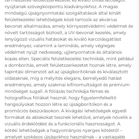
természetes felületszerkezetet és kiváló olvashatóságot
nyújtanak szövegközpontú kiadványokhoz. A magas
minőségű újságnyomtatási szolgáltatások által kínált
felületkezelési lehetőségek közé tartozik az akvárius
bevonat alkalmazása, amely környezetvédelmi védelmet és
növelt tartósságot biztosít, a UV-bevonat kezelés, amely
lenyűgöző vizuális hatásokat és kiváló karcolásgátlást
eredményez, valamint a laminálás, amely végleges
védelmet nyújt nedvesség, ujjlenyomatok és általános
kopás ellen. Speciális felületkezelési technikák, mint például
a domborítás, emelt felületszerkezetet hoznak létre, amely
tapintási dimenziót ad az újságborítóknak és kiválasztott
oldalaknak, míg a mélyítés elegáns, bemélyedő hatást
eredményez, amely szakmai kifinomultságot és prémium
minőséget sugall. A fóliázás technikája fémes és
holografikus fóliákat használ, hogy figyelemfelkeltő
hangsúlyokat hozzon létre az újságborítókon és a
promóciós beszúrásokon. A kivágási lehetőségek egyedi
formákat és ablakokat tesznek lehetővé, amelyek növelik a
vizuális érdeklődést és a funkcionális hasznosságot. A
kötési lehetőségek a hagyományos nyerges kötéstől –
amelyet szokásos újságokhoz használnak – a vastagabb