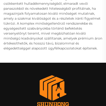
csökkentett hulladékmennyiségből, elmaradt vevői
panaszokból és növekedett hitelességből profitálnak, ha
magazinjaik folyamatosan kiváló minőséget mutatnak,
amely a szakmai kiválóságot és a részletek iránti figyelmet
tükrözi. A komplex minőségellenőrző rendszerekbe és
egységesített szabványokba történő befektetés
versenyelőnyt teremt, mivel megbízhatóan kiváló
minőségű kiadványokat szállítanak, amelyek prémium áron
értékesíthetők, és hosszú távú, bizalommal és
elégedettséggel alapozott ügyfélkapcsolatokat építenek.