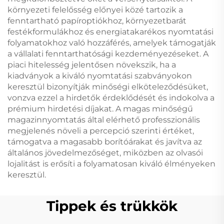
környezeti felelősség előnyei közé tartozik a
fenntartható papíroptiókhoz, környezetbarát
festékformulákhoz és energiatakarékos nyomtatási
folyamatokhoz való hozzáférés, amelyek támogatják
a vállalati fenntarthatósági kezdeményezéseket. A
piaci hitelesség jelentősen növekszik, ha a
kiadványok a kiváló nyomtatási szabványokon
keresztül bizonyítják minőségi elköteleződésüket,
vonzva ezzel a hirdetők érdeklődését és indokolva a
prémium hirdetési díjakat. A magas minőségű
magazinnyomtatás által elérhető professzionális
megjelenés növeli a percepció szerinti értéket,
támogatva a magasabb borítóárakat és javítva az
általános jövedelmezőséget, miközben az olvasói
lojalitást is erősíti a folyamatosan kiváló élményeken
keresztül.
Tippek és trükkök