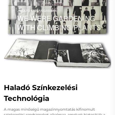
Haladó Színkezelési
Technológia
A magas minőségű magazinnyomtatás kifinomult
színkezelési rendszereket alkalmaz, amelyek biztosítják a