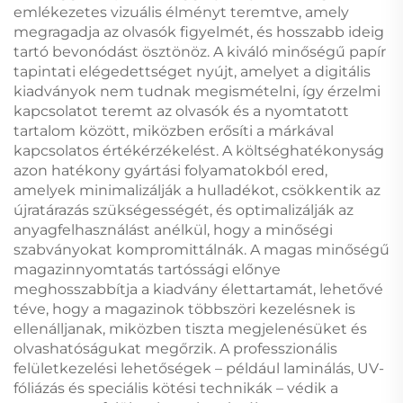
emlékezetes vizuális élményt teremtve, amely
megragadja az olvasók figyelmét, és hosszabb ideig
tartó bevonódást ösztönöz. A kiváló minőségű papír
tapintati elégedettséget nyújt, amelyet a digitális
kiadványok nem tudnak megismételni, így érzelmi
kapcsolatot teremt az olvasók és a nyomtatott
tartalom között, miközben erősíti a márkával
kapcsolatos értékérzékelést. A költséghatékonyság
azon hatékony gyártási folyamatokból ered,
amelyek minimalizálják a hulladékot, csökkentik az
újratárazás szükségességét, és optimalizálják az
anyagfelhasználást anélkül, hogy a minőségi
szabványokat kompromittálnák. A magas minőségű
magazinnyomtatás tartóssági előnye
meghosszabbítja a kiadvány élettartamát, lehetővé
téve, hogy a magazinok többszöri kezelésnek is
ellenálljanak, miközben tiszta megjelenésüket és
olvashatóságukat megőrzik. A professzionális
felületkezelési lehetőségek – például laminálás, UV-
fóliázás és speciális kötési technikák – védik a