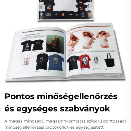
Pontos minőségellenőrzés
és egységes szabványok
A magas minőségű magazinnyomtatás szigorú pontossági
minőségellenőrzési protokollok és egységesített