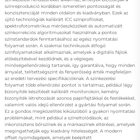
színreprodukció korábban ismeretlen pontosságát és
konzisztenciáját minden oldalon és kiadványban. Ezek az
újító technológiák kalibrált ICC színprofilokat,
spektrofotometrikus mérőeszközöket és automatizált
színkorrekciós algoritmusokat használnak a pontos
színstandardok fenntartásához az egész nyomtatási
folyamat során. A szakmai technikusok átfogó
színfolyamatokat alkalmaznak, amelyek a digitális fájlok
előkészítésével kezdődnek, és a végleges
minőségellenőrzésig tartanak, így garantálva, hogy minden
árnyalat, telítettségszint és fényerősség érték megfeleljen
az eredeti tervezési specifikációknak. A színkezelési
folyamat több ellenőrzési pontot is tartalmaz, például lágy
bizonyíték készítését kalibrált monitorokon, kemény
bizonyíték létrehozását azonos papírfajtákkal és festékekkel,
valamint valós idejű ellenőrzést a gyártási folyamat során.
Ez a gondos megközelítés kiküszöböli a gyakori nyomtatási
problémákat, mint például a színeltolódások, az
inkonzisztens bőrszínek és a márkaszínek eltérései, amelyek
megingathatják egy kiadvány hitelességét. A modern
offset nyomdagépek, amelyek beépített