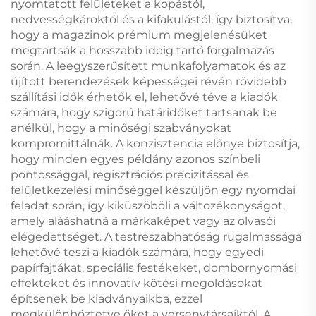
nyomtatott felületeket a kopástól,
nedvességkároktól és a kifakulástól, így biztosítva,
hogy a magazinok prémium megjelenésüket
megtartsák a hosszabb ideig tartó forgalmazás
során. A leegyszerűsített munkafolyamatok és az
újított berendezések képességei révén rövidebb
szállítási idők érhetők el, lehetővé téve a kiadók
számára, hogy szigorú határidőket tartsanak be
anélkül, hogy a minőségi szabványokat
kompromittálnák. A konzisztencia előnye biztosítja,
hogy minden egyes példány azonos színbeli
pontossággal, regisztrációs precizitással és
felületkezelési minőséggel készüljön egy nyomdai
feladat során, így kiküszöböli a változékonyságot,
amely alááshatná a márkaképet vagy az olvasói
elégedettséget. A testreszabhatóság rugalmassága
lehetővé teszi a kiadók számára, hogy egyedi
papírfajtákat, speciális festékeket, dombornyomási
effekteket és innovatív kötési megoldásokat
építsenek be kiadványaikba, ezzel
megkülönböztetve őket a versenytársaiktól. A