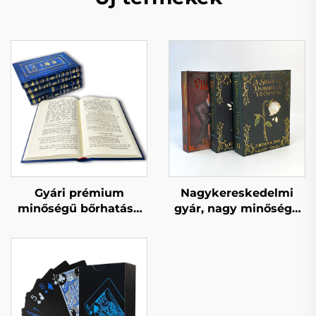
Gyári prémium
Nagykereskedelmi
minőségű bőrhatású
gyár, nagy minőségű
teljes aranyfóliás
könyvnyomtatási
bélyegzésű
szolgáltatás,
domborított
keményfedelű
keménykötésű
könyvnyomtatás, több
könyvnyomtatás
példányos
keménykötésű