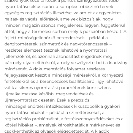
szabványok közé tartozik a pontos színegyeztetés több
nyomtatási ciklus során, a komplex többszínű tervek
egységes regisztrációs illesztése, valamint az egyenletes
hajtás- és vágási előírások, amelyek biztosítják, hogy
minden magazin azonos megjelenésű legyen, függetlenül
attól, hogy a termelési sorban melyik pozícióban készült. A
fejlett minőségellenőrző berendezések – például a
denzitométerek, színmetrók és nagyítórendszerek –
részletes elemzést tesznek lehetővé a nyomtatási
jellemzőkről, és azonnali azonosítást engednek meg
bármely olyan eltérésről, amely veszélyeztetheti a kiadvány
minőségét. A dokumentációs folyamat részletes
feljegyzéseket készít a minőségi mérésekről, a környezeti
feltételekről és a berendezések beállításairól, így lehetővé
válik a sikeres nyomtatási paraméterek konzisztens
újraalkalmazása későbbi megrendelések és
újranyomtatások esetén. Ezek a precíziós
minőségellenőrzési intézkedések kiküszöbölik a gyakori
nyomtatási hibákat – például a színeltéréseket, a
regisztrációs problémákat, a festékszennyeződéseket és a
kötési hibákat –, amelyek károsíthatják a márkanevet és
csökkenthetik az olvasók elégedettségét. A kiadók