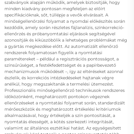
szabványok alapján működik, amelyek biztosítják, hogy
minden kiadvány pontosan megfeleljen az előírt
specifikációknak, sőt, túllépje a vevők elvárásait. A
minőségellenőrzési folyamat a nyomdai előkészítés során
kezdődik, amely során részletes fájlanalízis, színkorrekció-
ellenőrzés és próbanyomtatási eljárások segítségével
azonosítják és kiküszöbölik a lehetséges problémákat még
a gyártás megkezdése előtt. Az automatizált ellenőrző
rendszerek folyamatosan figyelik a nyomtatási
paramétereket – például a regisztrációs pontosságot, a
színsűrűséget, a festékfedettséget és a papírbevezető
mechanizmusok működését –, így az eltéréseket azonnal
észlelik, és korrekciós intézkedéseket hajtanak végre
anélkül, hogy megszakítanák a termelési ütemezést.
Professzionális minőségellenőrző technikusok rendszeres
időközönként, meghatározott pontokon végeznek
ellenőrzéseket a nyomtatási folyamat során, standardizált
mérőeszközök és meghatározott értékelési kritériumok
alkalmazásával, hogy értékeljék a szín pontosítását, a
nyomtatás élességét, a kötés szerkezeti integritását,
valamint az általános esztétikai hatást. Az egységesített