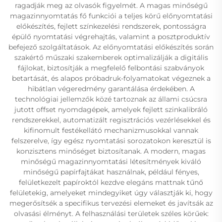
ragadják meg az olvasók figyelmét. A magas minőségű
magazinnyomtatás fő funkciói a teljes körű előnyomtatási
előkészítés, fejlett színkezelési rendszerek, pontosságra
épülő nyomtatási végrehajtás, valamint a posztproduktív
befejező szolgáltatások. Az előnyomtatási előkészítés során
szakértő műszaki szakemberek optimalizálják a digitális
fájlokat, biztosítják a megfelelő felbontási szabványok
betartását, és alapos próbadruk-folyamatokat végeznek a
hibátlan végeredmény garantálása érdekében. A
technológiai jellemzők közé tartoznak az állami csúcsra
jutott offset nyomdagépek, amelyek fejlett szinkalibráló
rendszerekkel, automatizált regisztrációs vezérlésekkel és
kifinomult festékellátó mechanizmusokkal vannak
felszerelve, így egész nyomtatási sorozatokon keresztül is
konzisztens minőséget biztosítanak. A modern, magas
minőségű magazinnyomtatási létesítmények kiváló
minőségű papírfajtákat használnak, például fényes,
felületkezelt papíroktól kezdve elegáns mattnak tűnő
felületekig, amelyeket mindegyiket úgy választják ki, hogy
megerősítsék a specifikus tervezési elemeket és javítsák az
olvasási élményt. A felhasználási területek széles körűek: