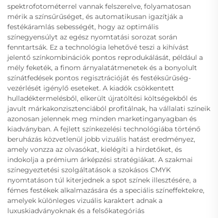
spektrofotométerrel vannak felszerelve, folyamatosan
mérik a színsűrűséget, és automatikusan igazítják a
festékáramlás sebességét, hogy az optimális
színegyensúlyt az egész nyomtatási sorozat során
fenntartsák. Ez a technológia lehetővé teszi a kihívást
jelentő színkombinációk pontos reprodukálását, például a
mély feketék, a finom árnyalatátmenetek és a bonyolult
színátfedések pontos regisztrációját és festéksűrűség-
vezérlését igénylő eseteket. A kiadók csökkentett
hulladéktermelésből, elkerült újratöltési költségekből és
javult márkakonzisztenciából profitálnak, ha vállalati színeik
azonosan jelennek meg minden marketinganyagban és
kiadványban. A fejlett színkezelési technológiába történő
beruházás közvetlenül jobb vizuális hatást eredményez,
amely vonzza az olvasókat, kielégíti a hirdetőket, és
indokolja a prémium árképzési stratégiákat. A szakmai
színegyeztetési szolgáltatások a szokásos CMYK
nyomtatáson túl kiterjednek a spot színek illesztésére, a
fémes festékek alkalmazására és a speciális színeffektekre,
amelyek különleges vizuális karaktert adnak a
luxuskiadványoknak és a felsőkategóriás