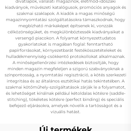
divatlapok, vállalati magazinok, életmód-időszaki
kiadványok, művészeti katalógusok, promóciós anyagok és
szakmai szaklapok. A kiadók a magas minőségű
magazinnyomtatási szolgáltatásokra támaszkodnak, hogy
megbízható márkaképet építsenek ki, vonzzák
célközönségüket, és megkülönböztessék kiadványaikat a
versengő piacokon. A folyamat környezettudatos
gyakorlatokat is magában foglal: fenntartható
papírforrásokat, környezetbarát festékösszetételeket és
hulladékmennyiség-csökkentő protokollokat alkalmaznak.
A minőségellenőrzési intézkedések biztosítják, hogy
minden magazin megfeleljen a szigorú szabványoknak a
színpontosság, a nyomtatási regisztráció, a kötés szerkezeti
integritása és az általános esztétikai hatás tekintetében. A
szakmai kötőműhely-szolgáltatások zárják le a folyamatot,
és lehetőséget kínálnak például kétoldalas kötésre (saddle-
stitching), tökéletes kötésre (perfect binding) és speciális
befejező eljárásokra, amelyek növelik a tartósságot és a
vizuális hatást.
Új termékek