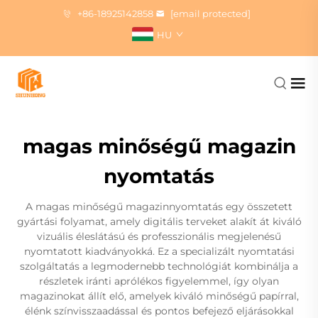
+86-18925142858
[email protected]
HU
magas minőségű magazin
nyomtatás
A magas minőségű magazinnyomtatás egy összetett
gyártási folyamat, amely digitális terveket alakít át kiváló
vizuális éleslátású és professzionális megjelenésű
nyomtatott kiadványokká. Ez a specializált nyomtatási
szolgáltatás a legmodernebb technológiát kombinálja a
részletek iránti aprólékos figyelemmel, így olyan
magazinokat állít elő, amelyek kiváló minőségű papírral,
élénk színvisszaadással és pontos befejező eljárásokkal