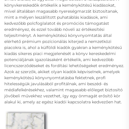
könyvkereskedők értékelik a keménykötésű kiadásokat,
mivel általában magasabb nyereségmarzát biztosítanak,
mint a mélyen leszállított puhatáblás kiadások, ami
kedvezőbb polcfoglalatot és promóciós támogatást
eredményez, és ezzel tovább növeli az értékesítési
teljesítményt. A keménykötésű könyvnyomtatás által
elérhető prémium pozícionálás kiterjed a nemzetközi
piacokra is, ahol a külföldi kiadók gyakran a keménykötésű
kiadás sikeres piaci megjelenését a könyv kereskedelmi
potenciáljának igazolásaként értékelik, ami kedvezőbb
licencszerződéseket és fordítási lehetőségeket eredményez.
Azok az szerzők, akiket olyan kiadók képviselnek, amelyek
keménykötésű könyvnyomtatásba fektetnek, profi
hitelességük javulásából profitálnak, ami beszéd- és
médiafelkérésekhez, valamint magasabb előleget biztosító
jövőbeli művekhez vezethet, így egy önmagát erősítő kör
alakul ki, amely az egész kiadói kapcsolatra kedvezően hat.