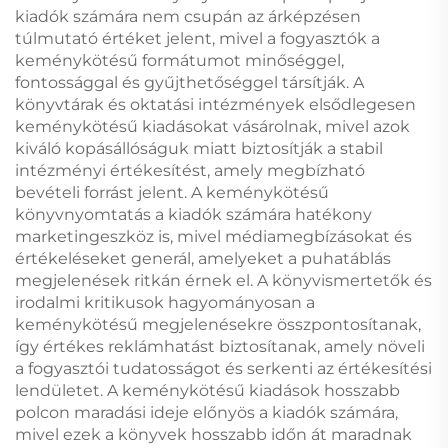
kiadók számára nem csupán az árképzésen
túlmutató értéket jelent, mivel a fogyasztók a
keménykötésű formátumot minőséggel,
fontossággal és gyűjthetőséggel társítják. A
könyvtárak és oktatási intézmények elsődlegesen
keménykötésű kiadásokat vásárolnak, mivel azok
kiváló kopásállóságuk miatt biztosítják a stabil
intézményi értékesítést, amely megbízható
bevételi forrást jelent. A keménykötésű
könyvnyomtatás a kiadók számára hatékony
marketingeszköz is, mivel médiamegbízásokat és
értékeléseket generál, amelyeket a puhatáblás
megjelenések ritkán érnek el. A könyvismertetők és
irodalmi kritikusok hagyományosan a
keménykötésű megjelenésekre összpontosítanak,
így értékes reklámhatást biztosítanak, amely növeli
a fogyasztói tudatosságot és serkenti az értékesítési
lendületet. A keménykötésű kiadások hosszabb
polcon maradási ideje előnyös a kiadók számára,
mivel ezek a könyvek hosszabb időn át maradnak