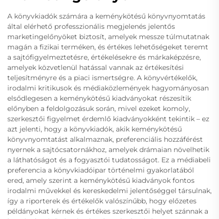
A könyvkiadók számára a keménykötésű könyvnyomtatás
által elérhető professzionális megjelenés jelentős
marketingelőnyöket biztosít, amelyek messze túlmutatnak
magán a fizikai terméken, és értékes lehetőségeket teremt
a sajtófigyelmeztetésre, értékelésekre és márkaképzésre,
amelyek közvetlenül hatással vannak az értékesítési
teljesítményre és a piaci ismertségre. A könyvértékelők,
irodalmi kritikusok és médiaközlemények hagyományosan
elsődlegesen a keménykötésű kiadványokat részesítik
előnyben a feldolgozásuk során, mivel ezeket komoly,
szerkesztői figyelmet érdemlő kiadványokként tekintik – ez
azt jelenti, hogy a könyvkiadók, akik keménykötésű
könyvnyomtatást alkalmaznak, preferenciális hozzáférést
nyernek a sajtócsatornákhoz, amelyek drámaian növelhetik
a láthatóságot és a fogyasztói tudatosságot. Ez a médiabeli
preferencia a könyvkiadóipar történelmi gyakorlatából
ered, amely szerint a keménykötésű kiadványok fontos
irodalmi művekkel és kereskedelmi jelentőséggel társulnak,
így a riporterek és értékelők valószínűbb, hogy előzetes
példányokat kérnek és értékes szerkesztői helyet szánnak a