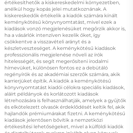
értékesíthetők a kiskereskedelmi környezetben,
anélkül hogy kopás jelei mutatkoznának. A
kiskereskedők értékelik a kiadók számára kínált
keménykötésű könyvnyomtatást, mivel ezek a
kiadások vonzó megjelenésüket megőrzik akkor is,
ha a vásárlók intenzíven kezelik őket, így
csökkentve a visszavételi arányt és a
készletveszteséget. A keménykötésű kiadások
professzionális megjelenése növeli az írók
hitelességét, és segít megerősíteni irodalmi
hírnevüket, különösen fontos ez a debütáló
regényírók és az akadémiai szerzők számára, akik
karrierjüket építik. A kiadók a keménykötésű
könyvnyomtatást kiadói célokra speciális kiadások,
aláírt példányok és korlátozott kiadások
létrehozására is felhasználhatják, amelyek a gyűjtők
és elkötelezett olvasók érdeklődését keltik fel, akik
hajlandók prémiumárakat fizetni. A keménykötésű
kiadások jelentősen bővítik a nemzetközi
értékesítési lehetőségeket, mivel a külföldi kiadók