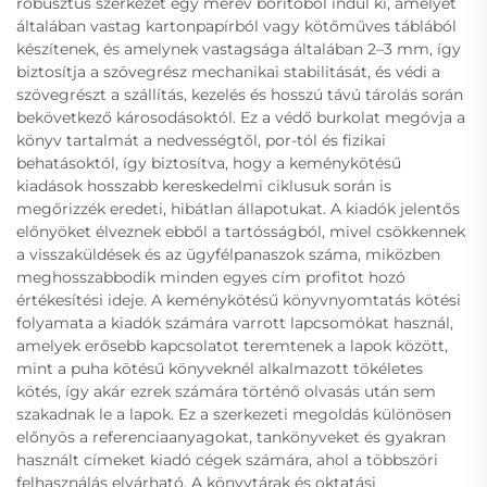
robusztus szerkezet egy merev borítóból indul ki, amelyet
általában vastag kartonpapírból vagy kötőműves táblából
készítenek, és amelynek vastagsága általában 2–3 mm, így
biztosítja a szövegrész mechanikai stabilitását, és védi a
szövegrészt a szállítás, kezelés és hosszú távú tárolás során
bekövetkező károsodásoktól. Ez a védő burkolat megóvja a
könyv tartalmát a nedvességtől, por-tól és fizikai
behatásoktól, így biztosítva, hogy a keménykötésű
kiadások hosszabb kereskedelmi ciklusuk során is
megőrizzék eredeti, hibátlan állapotukat. A kiadók jelentős
előnyöket élveznek ebből a tartósságból, mivel csökkennek
a visszaküldések és az ügyfélpanaszok száma, miközben
meghosszabbodik minden egyes cím profitot hozó
értékesítési ideje. A keménykötésű könyvnyomtatás kötési
folyamata a kiadók számára varrott lapcsomókat használ,
amelyek erősebb kapcsolatot teremtenek a lapok között,
mint a puha kötésű könyveknél alkalmazott tökéletes
kötés, így akár ezrek számára történő olvasás után sem
szakadnak le a lapok. Ez a szerkezeti megoldás különösen
előnyös a referenciaanyagokat, tankönyveket és gyakran
használt címeket kiadó cégek számára, ahol a többszöri
felhasználás elvárható. A könyvtárak és oktatási