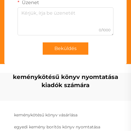
Üzenet
0/1000
Beküldés
keménykötésű könyv nyomtatása
kiadók számára
keménykötésű könyv vásárlása
egyedi kemény borítós könyv nyomtatása