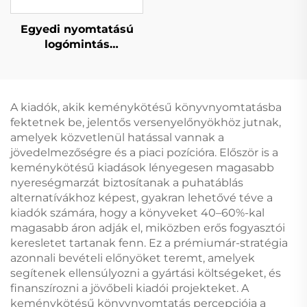
Egyedi nyomtatású
logómintás
papírkártya játék
szórakoztató
pókerkészlet
játszókártya dobozzal
A kiadók, akik keménykötésű könyvnyomtatásba
fektetnek be, jelentős versenyelőnyökhöz jutnak,
amelyek közvetlenül hatással vannak a
jövedelmezőségre és a piaci pozícióra. Először is a
keménykötésű kiadások lényegesen magasabb
nyereségmarzát biztosítanak a puhatáblás
alternatívákhoz képest, gyakran lehetővé téve a
kiadók számára, hogy a könyveket 40–60%-kal
magasabb áron adják el, miközben erős fogyasztói
keresletet tartanak fenn. Ez a prémiumár-stratégia
azonnali bevételi előnyöket teremt, amelyek
segítenek ellensúlyozni a gyártási költségeket, és
finanszírozni a jövőbeli kiadói projekteket. A
keménykötésű könyvnyomtatás percepciója a