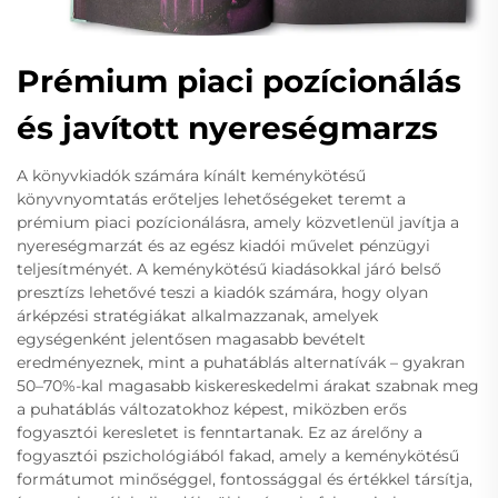
Prémium piaci pozícionálás
és javított nyereségmarzs
A könyvkiadók számára kínált keménykötésű
könyvnyomtatás erőteljes lehetőségeket teremt a
prémium piaci pozícionálásra, amely közvetlenül javítja a
nyereségmarzát és az egész kiadói művelet pénzügyi
teljesítményét. A keménykötésű kiadásokkal járó belső
presztízs lehetővé teszi a kiadók számára, hogy olyan
árképzési stratégiákat alkalmazzanak, amelyek
egységenként jelentősen magasabb bevételt
eredményeznek, mint a puhatáblás alternatívák – gyakran
50–70%-kal magasabb kiskereskedelmi árakat szabnak meg
a puhatáblás változatokhoz képest, miközben erős
fogyasztói keresletet is fenntartanak. Ez az árelőny a
fogyasztói pszichológiából fakad, amely a keménykötésű
formátumot minőséggel, fontossággal és értékkel társítja,