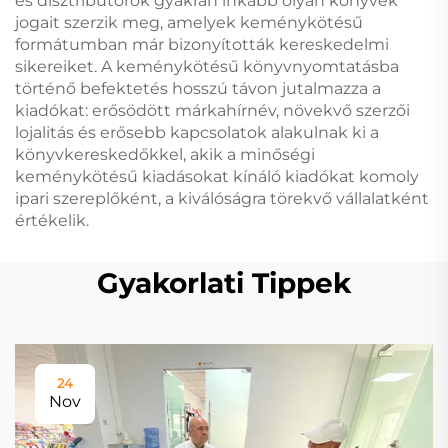
és disztribútorok gyakran inkább olyan könyvek
jogait szerzik meg, amelyek keménykötésű
formátumban már bizonyították kereskedelmi
sikereiket. A keménykötésű könyvnyomtatásba
történő befektetés hosszú távon jutalmazza a
kiadókat: erősödött márkahírnév, növekvő szerzői
lojalitás és erősebb kapcsolatok alakulnak ki a
könyvkereskedőkkel, akik a minőségi
keménykötésű kiadásokat kínáló kiadókat komoly
ipari szereplőként, a kiválóságra törekvő vállalatként
értékelik.
Gyakorlati Tippek
24
Nov