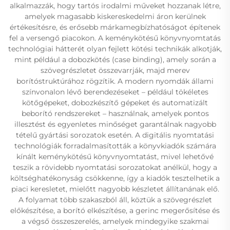
alkalmazzák, hogy tartós irodalmi műveket hozzanak létre,
amelyek magasabb kiskereskedelmi áron kerülnek
értékesítésre, és erősebb márkamegbízhatóságot építenek
fel a versengő piacokon. A keménykötésű könyvnyomtatás
technológiai hátterét olyan fejlett kötési technikák alkotják,
mint például a dobozkötés (case binding), amely során a
szövegrészletet összevarrják, majd merev
borítóstruktúrához rögzítik. A modern nyomdák állami
színvonalon lévő berendezéseket – például tökéletes
kötőgépeket, dobozkészítő gépeket és automatizált
beborító rendszereket – használnak, amelyek pontos
illesztést és egyenletes minőséget garantálnak nagyobb
tételű gyártási sorozatok esetén. A digitális nyomtatási
technológiák forradalmasították a könyvkiadók számára
kínált keménykötésű könyvnyomtatást, mivel lehetővé
teszik a rövidebb nyomtatási sorozatokat anélkül, hogy a
költséghatékonyság csökkenne, így a kiadók tesztelhetik a
piaci keresletet, mielőtt nagyobb készletet állítanának elő.
A folyamat több szakaszból áll, köztük a szövegrészlet
előkészítése, a borító elkészítése, a gerinc megerősítése és
a végső összeszerelés, amelyek mindegyike szakmai