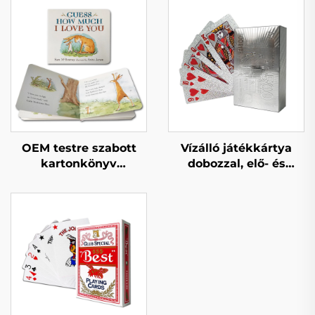
OEM testre szabott
Vízálló játékkártya
kartonkönyv
dobozzal, elő- és
nyomtatás jó és
hátlapon logó
oktató jellegű
aranysárga papír PVC
gyermekmesék angol
műanyag egyedi
interaktív gyermek
póker játékkártya
kartonkönyvek
nyomtatása