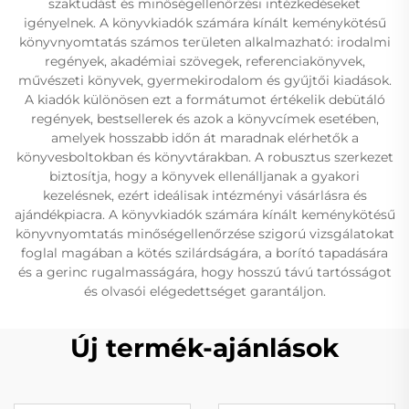
szaktudást és minőségellenőrzési intézkedéseket
igényelnek. A könyvkiadók számára kínált keménykötésű
könyvnyomtatás számos területen alkalmazható: irodalmi
regények, akadémiai szövegek, referenciakönyvek,
művészeti könyvek, gyermekirodalom és gyűjtői kiadások.
A kiadók különösen ezt a formátumot értékelik debütáló
regények, bestsellerek és azok a könyvcímek esetében,
amelyek hosszabb időn át maradnak elérhetők a
könyvesboltokban és könyvtárakban. A robusztus szerkezet
biztosítja, hogy a könyvek ellenálljanak a gyakori
kezelésnek, ezért ideálisak intézményi vásárlásra és
ajándékpiacra. A könyvkiadók számára kínált keménykötésű
könyvnyomtatás minőségellenőrzése szigorú vizsgálatokat
foglal magában a kötés szilárdságára, a borító tapadására
és a gerinc rugalmasságára, hogy hosszú távú tartósságot
és olvasói elégedettséget garantáljon.
Új termék-ajánlások