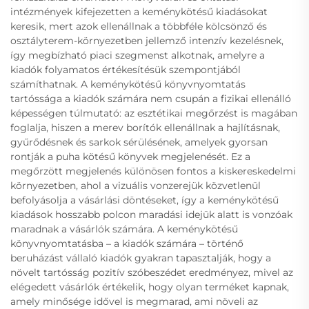
intézmények kifejezetten a keménykötésű kiadásokat
keresik, mert azok ellenállnak a többféle kölcsönző és
osztályterem-környezetben jellemző intenzív kezelésnek,
így megbízható piaci szegmenst alkotnak, amelyre a
kiadók folyamatos értékesítésük szempontjából
számíthatnak. A keménykötésű könyvnyomtatás
tartóssága a kiadók számára nem csupán a fizikai ellenálló
képességen túlmutató: az esztétikai megőrzést is magában
foglalja, hiszen a merev borítók ellenállnak a hajlításnak,
gyűrődésnek és sarkok sérülésének, amelyek gyorsan
rontják a puha kötésű könyvek megjelenését. Ez a
megőrzött megjelenés különösen fontos a kiskereskedelmi
környezetben, ahol a vizuális vonzerejük közvetlenül
befolyásolja a vásárlási döntéseket, így a keménykötésű
kiadások hosszabb polcon maradási idejük alatt is vonzóak
maradnak a vásárlók számára. A keménykötésű
könyvnyomtatásba – a kiadók számára – történő
beruházást vállaló kiadók gyakran tapasztalják, hogy a
növelt tartósság pozitív szóbeszédet eredményez, mivel az
elégedett vásárlók értékelik, hogy olyan terméket kapnak,
amely minősége idővel is megmarad, ami növeli az