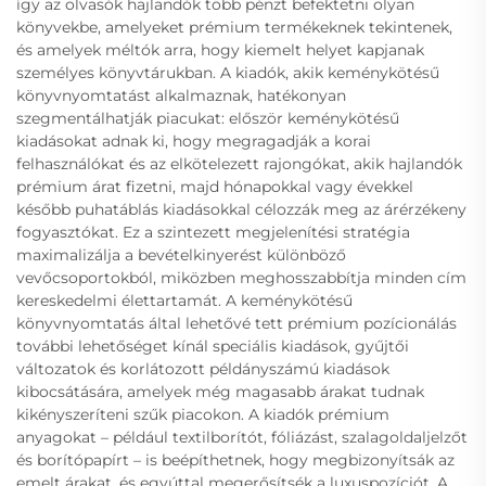
így az olvasók hajlandók több pénzt befektetni olyan
könyvekbe, amelyeket prémium termékeknek tekintenek,
és amelyek méltók arra, hogy kiemelt helyet kapjanak
személyes könyvtárukban. A kiadók, akik keménykötésű
könyvnyomtatást alkalmaznak, hatékonyan
szegmentálhatják piacukat: először keménykötésű
kiadásokat adnak ki, hogy megragadják a korai
felhasználókat és az elkötelezett rajongókat, akik hajlandók
prémium árat fizetni, majd hónapokkal vagy évekkel
később puhatáblás kiadásokkal célozzák meg az árérzékeny
fogyasztókat. Ez a szintezett megjelenítési stratégia
maximalizálja a bevételkinyerést különböző
vevőcsoportokból, miközben meghosszabbítja minden cím
kereskedelmi élettartamát. A keménykötésű
könyvnyomtatás által lehetővé tett prémium pozícionálás
további lehetőséget kínál speciális kiadások, gyűjtői
változatok és korlátozott példányszámú kiadások
kibocsátására, amelyek még magasabb árakat tudnak
kikényszeríteni szűk piacokon. A kiadók prémium
anyagokat – például textilborítót, fóliázást, szalagoldaljelzőt
és borítópapírt – is beépíthetnek, hogy megbizonyítsák az
emelt árakat, és egyúttal megerősítsék a luxuspozíciót. A