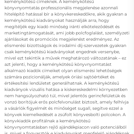
keménykötésű címeknek. A keménykötésű
könyvnyomtatás professzionális megjelenése azonnali
hitelépítő hatással bír a könyvkereskedőkre, akik gyakran a
keménykötésű kiadványokat használják arra, hogy
megítéljék egy kiadó minőség iránti elköteleződését és
marketingtámogatását, ami jobb polcfoglalást, személyzeti
ajánlásokat és promóciós megjelenést eredményez. Az
elismerési bizottságok és irodalmi díj-szervezetek gyakran
csak keménykötésű kiadványokat engednek versenybe,
mivel ezt tekintik a művek meghatározó változatának – ez
azt jelenti, hogy a keménykötésű könyvnyomtatást
alkalmazó kiadók címeiket olyan elismerési lehetőségek
számára pozicionálják, amelyek óriási sajtóértéket és
értékesítési lendületet generálhatnak. A keménykötésű
kiadványok vizuális hatása a kiskereskedelmi környezetben
nem hangsúlyozható túl, mivel jelentős gerincfelületük és
vonzó borítójuk erős polcfelvonulást biztosít, amely felhívja
a vásárlók figyelmét és minőséget sugall, segítve ezzel a
könyvek kiemelkedését a zsúfolt könyvesbolti polcokon. A
könyvkiadók profitálnak a keménykötésű
könyvnyomtatásban rejlő ajándékpiacon való potenciálból
is, mivel a fogyasztók e kiadványokat megfelelő ajándéknak