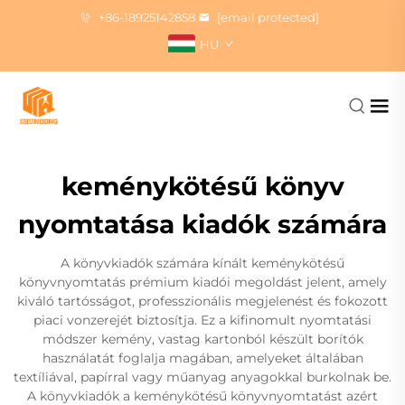
+86-18925142858
[email protected]
HU
keménykötésű könyv
nyomtatása kiadók számára
A könyvkiadók számára kínált keménykötésű
könyvnyomtatás prémium kiadói megoldást jelent, amely
kiváló tartósságot, professzionális megjelenést és fokozott
piaci vonzerejét biztosítja. Ez a kifinomult nyomtatási
módszer kemény, vastag kartonból készült borítók
használatát foglalja magában, amelyeket általában
textíliával, papírral vagy műanyag anyagokkal burkolnak be.
A könyvkiadók a keménykötésű könyvnyomtatást azért