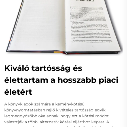
Kiváló tartósság és
élettartam a hosszabb piaci
életért
A könyvkiadók számára a keménykötésű
könyvnyomtatásban rejlő kivételes tartósság egyik
legmeggyőzőbb oka annak, hogy ezt a kötési módot
választják a többi alternatív kötési eljárthoz képest. A