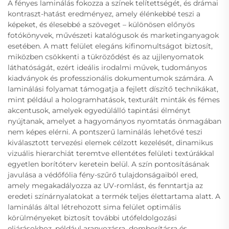
A fényes laminálás fokozza a színek telítettségét, és drámai
kontraszt-hatást eredményez, amely élénkebbé teszi a
képeket, és élesebbé a szöveget – különösen előnyös
fotókönyvek, művészeti katalógusok és marketinganyagok
esetében. A matt felület elegáns kifinomultságot biztosít,
miközben csökkenti a tükröződést és az ujjlenyomatok
láthatóságát, ezért ideális irodalmi művek, tudományos
kiadványok és professzionális dokumentumok számára. A
laminálási folyamat támogatja a fejlett díszítő technikákat,
mint például a hologramhatások, texturált minták és fémes
akcentusok, amelyek egyedülálló tapintási élményt
nyújtanak, amelyet a hagyományos nyomtatás önmagában
nem képes elérni. A pontszerű laminálás lehetővé teszi
kiválasztott tervezési elemek célzott kezelését, dinamikus
vizuális hierarchiát teremtve ellentétes felületi textúrákkal
egyetlen borítóterv keretein belül. A szín pontosításának
javulása a védőfólia fény-szűrő tulajdonságaiból ered,
amely megakadályozza az UV-romlást, és fenntartja az
eredeti színárnyalatokat a termék teljes élettartama alatt. A
laminálás által létrehozott sima felület optimális
körülményeket biztosít további utófeldolgozási
eljárásokhoz, például aranyozásra, domborításra és