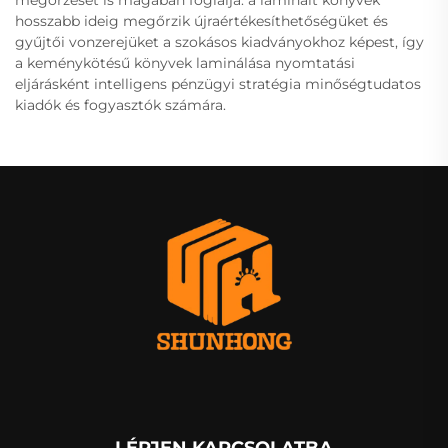
megőrzését is magában foglalja: a laminált könyvek
hosszabb ideig megőrzik újraértékesíthetőségüket és
gyűjtői vonzerejüket a szokásos kiadványokhoz képest, így
a keménykötésű könyvek laminálása nyomtatási
eljárásként intelligens pénzügyi stratégia minőségtudatos
kiadók és fogyasztók számára.