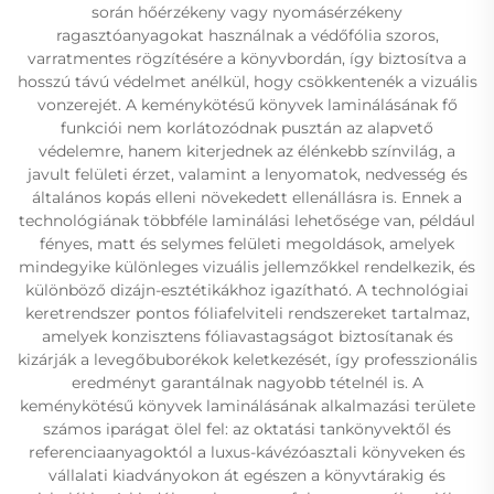
során hőérzékeny vagy nyomásérzékeny
ragasztóanyagokat használnak a védőfólia szoros,
varratmentes rögzítésére a könyvbordán, így biztosítva a
hosszú távú védelmet anélkül, hogy csökkentenék a vizuális
vonzerejét. A keménykötésű könyvek laminálásának fő
funkciói nem korlátozódnak pusztán az alapvető
védelemre, hanem kiterjednek az élénkebb színvilág, a
javult felületi érzet, valamint a lenyomatok, nedvesség és
általános kopás elleni növekedett ellenállásra is. Ennek a
technológiának többféle laminálási lehetősége van, például
fényes, matt és selymes felületi megoldások, amelyek
mindegyike különleges vizuális jellemzőkkel rendelkezik, és
különböző dizájn-esztétikákhoz igazítható. A technológiai
keretrendszer pontos fóliafelviteli rendszereket tartalmaz,
amelyek konzisztens fóliavastagságot biztosítanak és
kizárják a levegőbuborékok keletkezését, így professzionális
eredményt garantálnak nagyobb tételnél is. A
keménykötésű könyvek laminálásának alkalmazási területe
számos iparágat ölel fel: az oktatási tankönyvektől és
referenciaanyagoktól a luxus-kávézóasztali könyveken és
vállalati kiadványokon át egészen a könyvtárakig és