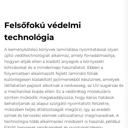
Felsőfokú védelmi
technológia
A keménykötésű könyvek laminálása nyomtatással olyan
újító védőtechnológiát alkalmaz, amely forradalmasítja,
hogyan állják ellen a kiadott anyagok a környezeti
kihívásokat és a mindennapi használatot. Ebben a
folyamatban alkalmazott fejlett lamináló fóliák
különlegesen kialakított polimerekből készülnek, amelyek
láthatatlan pajzsot alkotnak a nedvesség, az UV-sugárzás és
a mechanikai kopás ellen. Ez a védőréteg molekuláris
szinten működik: megakadályozza, hogy káros hatások
behatoljanak az alapul szolgáló nyomtatott felületre,
miközben teljes átlátszóságát megőrzi, így az eredeti
színek és tervezési elemek változatlanul megmaradnak. A
technológia több alkalmazási módszert is használ, például
fűtött hengeres rendszereket és nyomásérzékeny