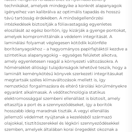
technikákat, amelyek mindegyike a konkrét alapanyagok
igényeihez van kalibrálva az optimális tapadás és hosszú
távú tartósság érdekében. A minőségellenőrzési
intézkedések biztosítják a fóliavastagság egyenletes
eloszlását az egész borítón, így kizárják a gyenge pontokat,
amelyek kompromittálnák a védelem integritását. A
laminálási folyamat véglegesen kötődik különféle
borítóanyagokhoz – a hagyományos papírfajtáktól kezdve a
szintetikus alapanyagokig – egységes felületet alkotva,
amely egyenletesen reagál a környezeti változásokra. A
hőmérséklet-állósági tulajdonságok lehetővé teszik, hogy a
laminált keménykötésű könyvek szerkezeti integritásukat
megtartsák széles klímaváltozások mellett is, így
nemzetközi forgalmazásra és eltérő tárolási körülményekre
egyaránt alkalmasak. A védőtechnológia statikus
elektromossággal szembeni ellenállást is biztosít, amely
eltaszítja a port és a szennyeződéseket, így a borítók
hosszabb ideig maradnak tiszták. A vegyi ellenállás
jellemzői védelmet nyújtanak a kezelésből származó
olajokkal, tisztítószerekkel és légköri szennyeződésekkel
szemben, amelyek általában korai öregedést okoznak a