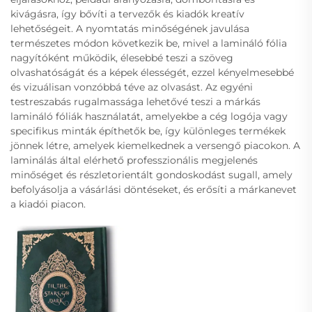
kivágásra, így bővíti a tervezők és kiadók kreatív
lehetőségeit. A nyomtatás minőségének javulása
természetes módon következik be, mivel a lamináló fólia
nagyítóként működik, élesebbé teszi a szöveg
olvashatóságát és a képek élességét, ezzel kényelmesebbé
és vizuálisan vonzóbbá téve az olvasást. Az egyéni
testreszabás rugalmassága lehetővé teszi a márkás
lamináló fóliák használatát, amelyekbe a cég logója vagy
specifikus minták építhetők be, így különleges termékek
jönnek létre, amelyek kiemelkednek a versengő piacokon. A
laminálás által elérhető professzionális megjelenés
minőséget és részletorientált gondoskodást sugall, amely
befolyásolja a vásárlási döntéseket, és erősíti a márkanevet
a kiadói piacon.