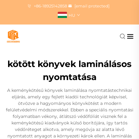
+86-18925142858
[email protected]
HU
kötött könyvek laminálásos
nyomtatása
A keménykötésű könyvek laminálása nyomtatástechnikai
eljárás, amely egy fejlett kiadói technológiát képvisel,
ötvözve a hagyományos könyvkötést a modern
felületvédelmi módszerekkel. Ebben a speciális nyomtatási
folyamatban vékony, átlátszó védőfóliát visznek fel a
keménykötésű kiadványok külső borítójára, így tartós
védőréteget alkotva, amely megóvja az alatta lévő
nyomtatott anyagot a környezeti károk ellen. A laminálás