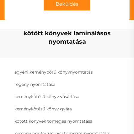
Beküldés
kötött könyvek laminálásos
nyomtatása
egyéni keménybőrű könyvnyomtatás
regény nyomtatása
keménykötésű könyv vásárlása
keménykötésű könyv gyára
kötött könyvek tömeges nyomtatása
kemény borítójú könyv tömeges nyomtatása