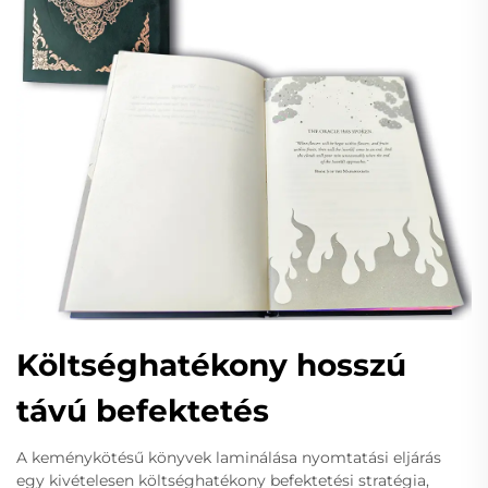
Költséghatékony hosszú
távú befektetés
A keménykötésű könyvek laminálása nyomtatási eljárás
egy kivételesen költséghatékony befektetési stratégia,