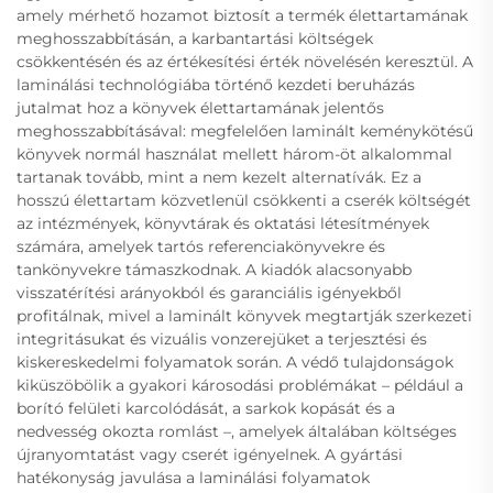
amely mérhető hozamot biztosít a termék élettartamának
meghosszabbításán, a karbantartási költségek
csökkentésén és az értékesítési érték növelésén keresztül. A
laminálási technológiába történő kezdeti beruházás
jutalmat hoz a könyvek élettartamának jelentős
meghosszabbításával: megfelelően laminált keménykötésű
könyvek normál használat mellett három-öt alkalommal
tartanak tovább, mint a nem kezelt alternatívák. Ez a
hosszú élettartam közvetlenül csökkenti a cserék költségét
az intézmények, könyvtárak és oktatási létesítmények
számára, amelyek tartós referenciakönyvekre és
tankönyvekre támaszkodnak. A kiadók alacsonyabb
visszatérítési arányokból és garanciális igényekből
profitálnak, mivel a laminált könyvek megtartják szerkezeti
integritásukat és vizuális vonzerejüket a terjesztési és
kiskereskedelmi folyamatok során. A védő tulajdonságok
kiküszöbölik a gyakori károsodási problémákat – például a
borító felületi karcolódását, a sarkok kopását és a
nedvesség okozta romlást –, amelyek általában költséges
újranyomtatást vagy cserét igényelnek. A gyártási
hatékonyság javulása a laminálási folyamatok