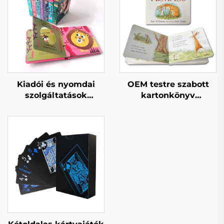
Kiadói és nyomdai
OEM testre szabott
szolgáltatások
kartonkönyv
Gyermekek babák esti
nyomtatás jó és
mesekönyvek
oktató jellegű
Keményfedeles
gyermekmesék angol
könyvek óvodai
interaktív gyermek
oktatáshoz
kartonkönyvek
nyomtatása