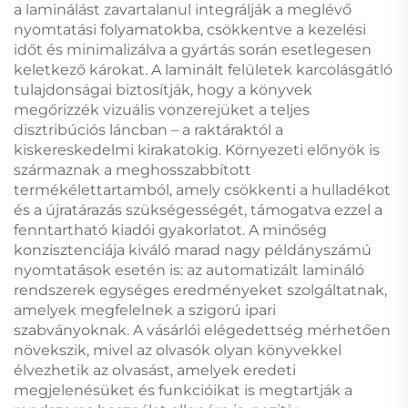
a laminálást zavartalanul integrálják a meglévő
nyomtatási folyamatokba, csökkentve a kezelési
időt és minimalizálva a gyártás során esetlegesen
keletkező károkat. A laminált felületek karcolásgátló
tulajdonságai biztosítják, hogy a könyvek
megőrizzék vizuális vonzerejüket a teljes
disztribúciós láncban – a raktáraktól a
kiskereskedelmi kirakatokig. Környezeti előnyök is
származnak a meghosszabbított
termékélettartamból, amely csökkenti a hulladékot
és a újratárazás szükségességét, támogatva ezzel a
fenntartható kiadói gyakorlatot. A minőség
konzisztenciája kiváló marad nagy példányszámú
nyomtatások esetén is: az automatizált lamináló
rendszerek egységes eredményeket szolgáltatnak,
amelyek megfelelnek a szigorú ipari
szabványoknak. A vásárlói elégedettség mérhetően
növekszik, mivel az olvasók olyan könyvekkel
élvezhetik az olvasást, amelyek eredeti
megjelenésüket és funkcióikat is megtartják a