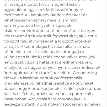
minőségű érzetet kelt a megérintéskor,
ugyanakkor egyszerű letörléssel könnyen
tisztítható. A kiadók növekedett értékesítési
lehetőséget élveznek, mivel a laminált
keménykötésű könyvek magasabb
kiskereskedelmi áron kerülnek értékesítésre, és
vonzzák az értékorientált fogyasztókat, akik ezt a
fokozott felületminőséget a fokozott értékkel
társítják. A technológia kiválóan alkalmazható
különféle tervezési célokra, és támogatja a
különleges felületkezelési technikákat, amelyek
lenyűgöző vizuális hatásokat eredményeznek,
amelyeket a hagyományos nyomtatási módszerek
önmagukban nem tudnának elérni. A marketing
előnyök a laminált borítók professzionális
megjelenéséből fakadnak, segítve a könyveket
abban, hogy kiemelkedjenek a zsúfolt polcokon, és
pozitív első benyomást keltsenek a potenciális
vásárlókban. A gyártási hatékonyság javul a
leegyszerűsített munkafolyamatok révén, amelyek