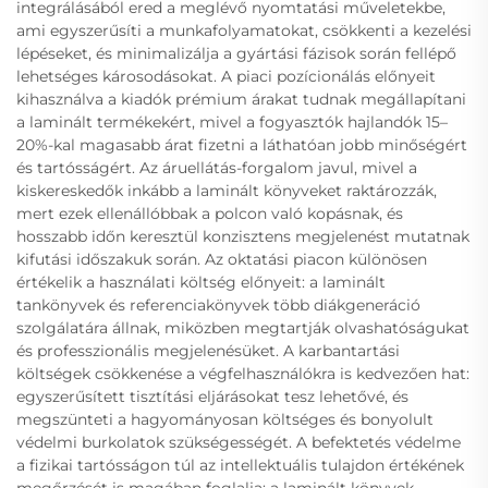
integrálásából ered a meglévő nyomtatási műveletekbe,
ami egyszerűsíti a munkafolyamatokat, csökkenti a kezelési
lépéseket, és minimalizálja a gyártási fázisok során fellépő
lehetséges károsodásokat. A piaci pozícionálás előnyeit
kihasználva a kiadók prémium árakat tudnak megállapítani
a laminált termékekért, mivel a fogyasztók hajlandók 15–
20%-kal magasabb árat fizetni a láthatóan jobb minőségért
és tartósságért. Az áruellátás-forgalom javul, mivel a
kiskereskedők inkább a laminált könyveket raktározzák,
mert ezek ellenállóbbak a polcon való kopásnak, és
hosszabb időn keresztül konzisztens megjelenést mutatnak
kifutási időszakuk során. Az oktatási piacon különösen
értékelik a használati költség előnyeit: a laminált
tankönyvek és referenciakönyvek több diákgeneráció
szolgálatára állnak, miközben megtartják olvashatóságukat
és professzionális megjelenésüket. A karbantartási
költségek csökkenése a végfelhasználókra is kedvezően hat:
egyszerűsített tisztítási eljárásokat tesz lehetővé, és
megszünteti a hagyományosan költséges és bonyolult
védelmi burkolatok szükségességét. A befektetés védelme
a fizikai tartósságon túl az intellektuális tulajdon értékének