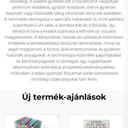
iskolákig. A kiadók gyakran ezt a folyamatot választják
prémium kiadások, gyűjtői kiadások, illetve gyakran
használt vagy hosszabb ideig tárolandó könyvek esetében.
A laminálás támogatja a speciális hatásokat is, mint például
a pontszerű UV-lakk, a domborítás és a fóliázás, így
lehetővé téve a kiadók számára a kifinomult vizuális
megjelenítést. A könyvtárak, iskolák és vállalatok különösen
értékelik a keménykötésű könyvek laminálását, mivel ez
segít megtartani a fontos dokumentumokat és gyakran
használt anyagokat. A technológia különféle papírfajtákat
és borítóanyagokat is támogat, így rugalmasan
alkalmazható különböző projektkövetelményekhez,
miközben a teljes gyártási folyamat során konzisztens
minőségi szabványokat tart fenn.
Új termék-ajánlások