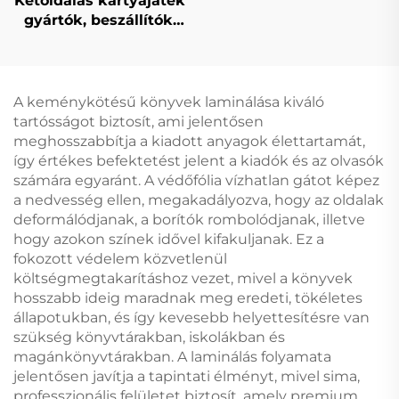
Kétoldalas kártyajáték
gyártók, beszállítók,
kártyajáték,
játszókártya, egyedi
nyomtatás és
csomagolás
A keménykötésű könyvek laminálása kiváló
nyomtatás
tartósságot biztosít, ami jelentősen
felnőtteknek,
meghosszabbítja a kiadott anyagok élettartamát,
pároknak
így értékes befektetést jelent a kiadók és az olvasók
számára egyaránt. A védőfólia vízhatlan gátot képez
a nedvesség ellen, megakadályozva, hogy az oldalak
deformálódjanak, a borítók rombolódjanak, illetve
hogy azokon színek idővel kifakuljanak. Ez a
fokozott védelem közvetlenül
költségmegtakarításhoz vezet, mivel a könyvek
hosszabb ideig maradnak meg eredeti, tökéletes
állapotukban, és így kevesebb helyettesítésre van
szükség könyvtárakban, iskolákban és
magánkönyvtárakban. A laminálás folyamata
jelentősen javítja a tapintati élményt, mivel sima,
professzionális felületet biztosít, amely premium