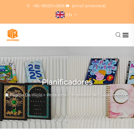
+86-18925142858
[email protected]
EN
Planificadores
Página De Inicio
>
Productos
>
Impresión de Cuadernos Personalizados