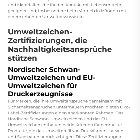
und Materialien, die für den Kontakt mit Lebensmitteln
geeignet sind, insbesondere beim Vertrieb in Märkten mit
einem erhöhten Umweltbewusstsein.
Umweltzeichen-
Zertifizierungen, die
Nachhaltigkeitsansprüche
stützen
Nordischer Schwan-
Umweltzeichen und EU-
Umweltzeichen für
Druckerzeugnisse
Für Marken, die ihre Umweltansprüche gemeinsam mit
Sicherheitsansprüchen untermauern möchten, bieten Öko-
Label-Zertifizierungen einen anerkannten Rahmen. Das
Nordische Schwann-Umweltzeichen und das EU-
Umweltzeichen enthalten beide Kriterien für bedruckte
Produkte, die das Umweltprofil von Druckfarben, Lacken
und Substraten berücksichtigen. Diese Zertifizierungen