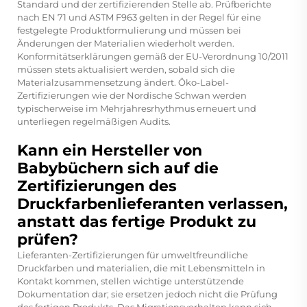
Standard und der zertifizierenden Stelle ab. Prüfberichte
nach EN 71 und ASTM F963 gelten in der Regel für eine
festgelegte Produktformulierung und müssen bei
Änderungen der Materialien wiederholt werden.
Konformitätserklärungen gemäß der EU-Verordnung 10/2011
müssen stets aktualisiert werden, sobald sich die
Materialzusammensetzung ändert. Öko-Label-
Zertifizierungen wie der Nordische Schwan werden
typischerweise im Mehrjahresrhythmus erneuert und
unterliegen regelmäßigen Audits.
Kann ein Hersteller von
Babybüchern sich auf die
Zertifizierungen des
Druckfarbenlieferanten verlassen,
anstatt das fertige Produkt zu
prüfen?
Lieferanten-Zertifizierungen für umweltfreundliche
Druckfarben und materialien, die mit Lebensmitteln in
Kontakt kommen, stellen wichtige unterstützende
Dokumentation dar; sie ersetzen jedoch nicht die Prüfung