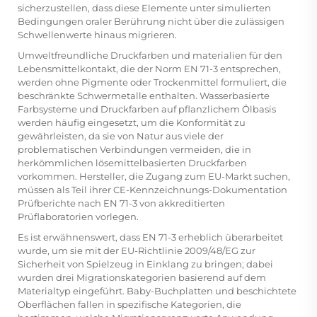
sicherzustellen, dass diese Elemente unter simulierten
Bedingungen oraler Berührung nicht über die zulässigen
Schwellenwerte hinaus migrieren.
Umweltfreundliche Druckfarben und materialien für den
Lebensmittelkontakt, die der Norm EN 71-3 entsprechen,
werden ohne Pigmente oder Trockenmittel formuliert, die
beschränkte Schwermetalle enthalten. Wasserbasierte
Farbsysteme und Druckfarben auf pflanzlichem Ölbasis
werden häufig eingesetzt, um die Konformität zu
gewährleisten, da sie von Natur aus viele der
problematischen Verbindungen vermeiden, die in
herkömmlichen lösemittelbasierten Druckfarben
vorkommen. Hersteller, die Zugang zum EU-Markt suchen,
müssen als Teil ihrer CE-Kennzeichnungs-Dokumentation
Prüfberichte nach EN 71-3 von akkreditierten
Prüflaboratorien vorlegen.
Es ist erwähnenswert, dass EN 71-3 erheblich überarbeitet
wurde, um sie mit der EU-Richtlinie 2009/48/EG zur
Sicherheit von Spielzeug in Einklang zu bringen; dabei
wurden drei Migrationskategorien basierend auf dem
Materialtyp eingeführt. Baby-Buchplatten und beschichtete
Oberflächen fallen in spezifische Kategorien, die