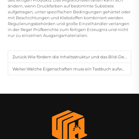
des fertigen Produkts. Das Migrationsverhalten kann sich
ändern, wenn Druckfarben auf bestimmte Substrate
aufgetragen, unter spezifischen Bedingungen gehärtet oder
mit Beschichtungen und Klebstoffen kombiniert werden.
Regulierungsbehörden und große Einzelhändler verlangen
in der Regel Prüfberichte zum fertigen Erzeugnis und nicht
nur zu einzelnen Ausgangsmaterialien.
Zurück:
Wie fördern die Inhaltsstruktur und das Bild-Design kognitiver Karten die Speicherung und den Abruf von Erinnerungen?
Weiter:
Welche Eigenschaften muss ein Tastbuch aufweisen, um dem Beißen und Ziehen von Säuglingen standzuhalten?