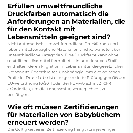
Erfüllen umweltfreundliche
Druckfarben automatisch die
Anforderungen an Materialien, die
für den Kontakt mit
Lebensmitteln geeignet sind?
Nicht automatisch. Umweltfreundliche Druckfarben und
lebensmittelverträgliche Materialien sind verwandte, aber
unterschiedliche Kategorien. Eine Druckfarbe kann ohne
schädliche Lösemittel formuliert sein und dennoch Stoffe
enthalten, deren Migration in Lebensmittel die gesetzlichen
Grenzwerte überschreitet. Unabhängig vom ökologischen
Profil der Druckfarbe ist eine gesonderte Prüfung gemäß der
EU-Verordnung 10/2011 oder der FDA-Vorschrift 21 CFR
erforderlich, um die Lebensmittelverträglichkeit zu
bestätigen.
Wie oft müssen Zertifizierungen
für Materialien von Babybüchern
erneuert werden?
Die Gültigkeit einer Zertifizierung hängt vom jeweiligen