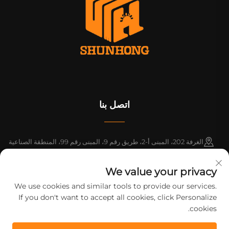
اتصل بنا
الغرفة 202، المبنى أ-2، طريق رقم 9، المبنى رقم 99، المنطقة الصناعية
باسيفيك، بلدة شينتانغ، مقاطعة زنغتشنغ، قوانغتشو، قوانغدونغ، الصين
We value your privacy
+86-18925142858
We use cookies and similar tools to provide our services.
If you don't want to accept all cookies, click Personalize
[email protected]
cookies.