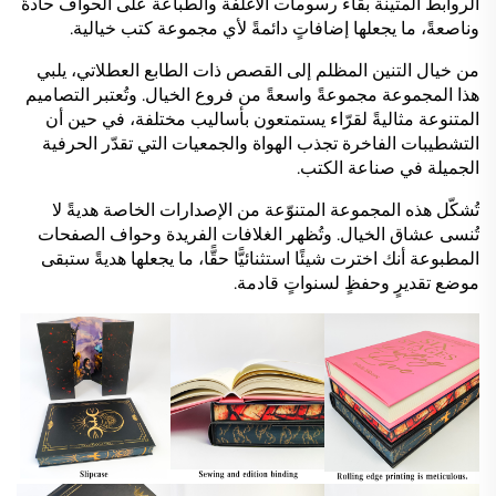
الروابط المتينة بقاء رسومات الأغلفة والطباعة على الحواف حادةً
وناصعةً، ما يجعلها إضافاتٍ دائمةً لأي مجموعة كتب خيالية.
من خيال التنين المظلم إلى القصص ذات الطابع العطلاتي، يلبي
هذا المجموعة مجموعةً واسعةً من فروع الخيال. وتُعتبر التصاميم
المتنوعة مثاليةً لقرّاء يستمتعون بأساليب مختلفة، في حين أن
التشطيبات الفاخرة تجذب الهواة والجمعيات التي تقدّر الحرفية
الجميلة في صناعة الكتب.
تُشكّل هذه المجموعة المتنوّعة من الإصدارات الخاصة هديةً لا
تُنسى عشاق الخيال. وتُظهر الغلافات الفريدة وحواف الصفحات
المطبوعة أنك اخترت شيئًا استثنائيًّا حقًّا، ما يجعلها هديةً ستبقى
موضع تقديرٍ وحفظٍ لسنواتٍ قادمة.