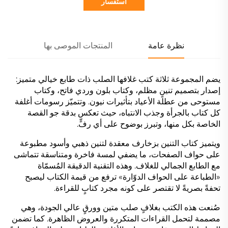
استفسار
نظرة عامة
المنتجات الموصى بها
يضم المجموعة ثلاثة كتب غلافها الصلب ذات طابع خيالي متميز:
إصدار بتصميم تنينٍ مظلم، وكتاب بلون وردي فاتح، وكتاب
مستوحى من عطلة الأعياد بتأثيرات نيون. وتتميّز رسومات أغلفة
كل كتاب بالجرأة وجذب الانتباه، حيث تعكس بدقة جو القصة
الخاصة بكل منها، وتبرز بوضوح على أي رفٍّ.
ويتميز كتاب التنين بزخارف معقدة لتنين ذهبي وأسود مطبوعة
على حواف الصفحات، ما يضفي لمسة فاخرة ومتناسقة تتماشى
مع الطابع الجمالي للغلاف. وهذه التقنية الدقيقة المُسمّاة
«الطباعة على الحواف الدوّارة» ترفع من قيمة الكتاب ليصبح
تحفةً بصريةً لا تقتصر على كونه مجرد كتابٍ للقراءة.
صُنعت هذه الكتب بغلافٍ صلب متين وورقٍ عالي الجودة، وهي
مصممة لتحمل القراءات المتكررة والعروض الظاهرة. كما تضمن