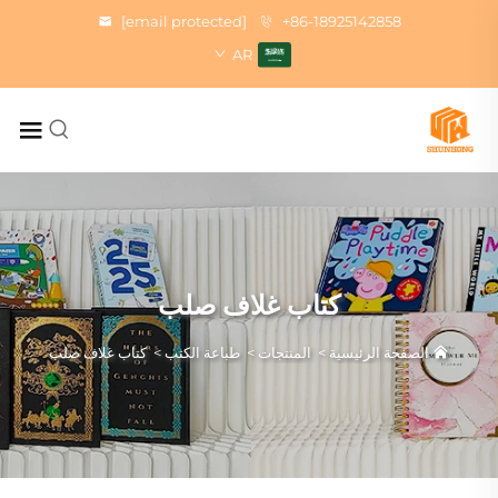
[email protected]
+86-18925142858
AR
كتاب غلاف صلب
الصفحة الرئيسية
>
المنتجات
>
طباعة الكتب
>
كتاب غلاف صلب