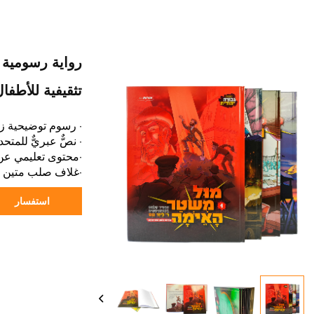
رواية رسومية 
تثقيفية للأطفا
· رسوم توضيحية زا
· نصٌّ عبريٌّ للمتحد
·محتوى تعليمي عن 
·غلاف صلب متين ل
استفسار