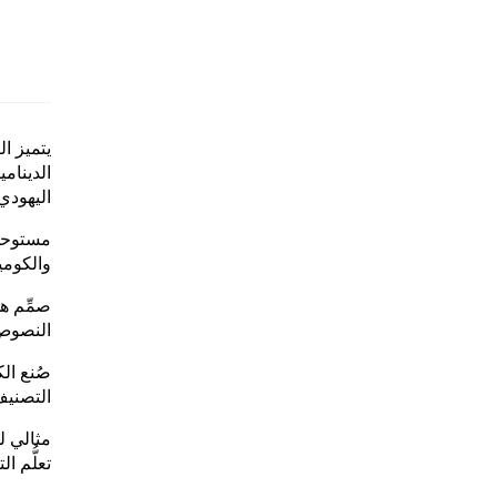
يتميز ا
الدينام
اليهودي.
مستوحى 
والكوميد
صمِّم ه
النصوص 
صُنع ال
التصنيف
مثالي لل
تعلُّم ا