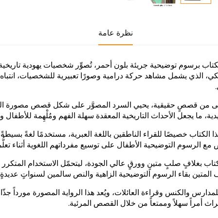
نظرة عامة
لكتاب برسوم توضيحية جريئة بلون أحمر، تُصوِّر شخصيات يهودية تاريخي
يكي، الذي يشمل مشاهد حركة درامية وصورًا تعبيرية للشخصيات، انتباه 
من قصصٍ حقيقية، يحيي السرد المصوَّر على شكل قصص مصورة التراث و
ية، ما يجعل الأحداث التاريخية المعقدة سهلة الفهم ومُلْهِمة للأطفال و
ذا الكتاب خصيصًا للقراء الناطقين باللغة العبرية، مستخدمًا لغةً بسيطة
مع الرسوم التوضيحية الأطفال على توسيع مفرداتهم اللغوية أثناء تعلُّمه
كتاب بغلافٍ صلبٍ متينٍ وورقٍ عالي الجودة، ليتحمّل الاستخدام المتك
 المتين بقاء الرسوم التوضيحية الزاهية والنص سالمين لسنواتٍ عديدةٍ 
مدارس والكنس وقراءة العائلات، ويُعد هذا الرواية المصورة مورداً جذّاباً
لتراث أمراً سهلاً وممتعاً من خلال القصص المرئية.