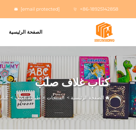
[email protected]
+86-18925142858
الصفحة الرئيسية
كتاب غلاف صلب
الصفحة الرئيسية
>
المنتجات
>
طباعة الكتب
>
كتاب