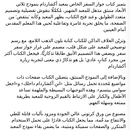
يتميز كتاب جواز السفر الخاص بمعبد أكشاردام بنموذج ثلاثي
الأبعاد منبثق مذهل للمعبد الشهير، مُكمَّلًا بنقوش تفصيلية وتصميم
متعدد الطوابق. وعند فتح الكتاب، يظهر المعبد وكأنه 'ينتفض' من
الصفحة، ما يخلق تجربة غامرة وتفاعلية تُحيي هذا المعلم المقدس
أمام العينين.
وتزيّن الغلاف الداكن للكتاب كتابة بلون الذهب اللامع، مع رسم
توضيحي للمعبد على شكل قلب، مصمم على غرار جواز سفر
سفر. ويضفي هذا التصميم الأنيق طابعًا تذكاريًّا، فيجعل الكتاب أكثر
من مجرد كتابٍ عادي؛ بل هو تذكارٌ ذي معنى لتجربة زيارة
أكشاردام.
وبالإضافة إلى النموذج المنبثق، يتضمّن الكتاب صفحات ذات
مواضيع مُحددة تحمل رسائل مثل: «ابنِ أكشاردام داخلك» و«اجعل
سوامي يبتسم». وهذه التوجيهات البسيطة والملهمة تساعد
الأطفال والكبار على الارتباط بالقيم الروحية للمعبد بطريقة
ممتعة وسهلة الفهم.
مصنوع من ورق كرتوني عالي الجودة ومزود بآليات قابلة للطي
والانتفاخ مدعّمة، مما يجعل الكتاب قادرًا على تحمل الاستخدام
المتكرر. والصفحات سميكة ومتينة، ما يضمن بقاء نموذج المعبد