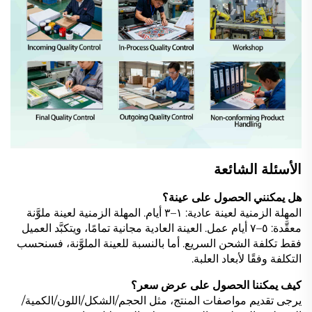
الأسئلة الشائعة
هل يمكنني الحصول على عينة؟
المهلة الزمنية لعينة عادية: ١–٣ أيام. المهلة الزمنية لعينة ملوَّنة
معقَّدة: ٥–٧ أيام عمل. العينة العادية مجانية تمامًا، ويتكبَّد العميل
فقط تكلفة الشحن السريع. أما بالنسبة للعينة الملوَّنة، فسنحسب
التكلفة وفقًا لأبعاد العلبة.
كيف يمكننا الحصول على عرض سعر؟
يرجى تقديم مواصفات المنتج، مثل الحجم/الشكل/اللون/الكمية/