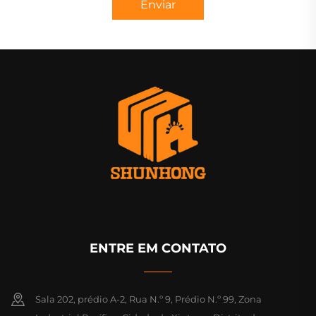
Enviar
ENTRE EM CONTATO
Sala 202, prédio A-2, Rua N.º 9, Prédio N.º 99, Zona