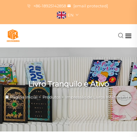
+86-18925142858
[email protected]
EN
Livro Tranquilo e Ativo
Página Inicial
>
Produtos
>
Impressão de Livros Infantis
>
Livro Tranquilo e Ativo