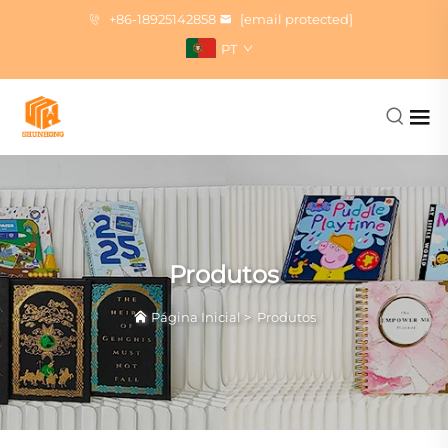
+86-18925142858
[email protected]
PT
Produtos
Página Inicial
>
Produtos