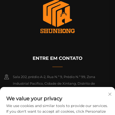
ENTRE EM CONTATO
Sala 202, prédio A-2, Rua N.º 9, Prédio N.º 99, Zona
Industrial Pacífico, Cidade de Xintang, Distrito de
Zengcheng, Guangzhou, Guangdong, China
We value your privacy
+86-18925142858
We use cookies and similar tools to provide our services.
If you don't want to accept all cookies, click Personalize
[email protected]