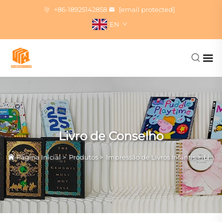
+86-18925142858
[email protected]
EN
Livro de Conselho
Página Inicial
>
Produtos
>
Impressão de Livros Infantis
>
Livro de Conselho