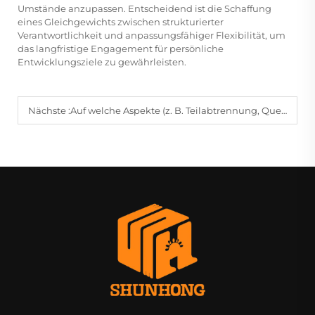
Umstände anzupassen. Entscheidend ist die Schaffung
eines Gleichgewichts zwischen strukturierter
Verantwortlichkeit und anpassungsfähiger Flexibilität, um
das langfristige Engagement für persönliche
Entwicklungsziele zu gewährleisten.
Nächste :
Auf welche Aspekte (z. B. Teilabtrennung, Quetschrisiko) konzentriert sich die Sicherheitsprüfung für Kinder-Pull-and-Push-Bücher?