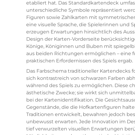
etabliert hat. Das Standardkartendeck umfass
unterschiedliche Symbole repräsentiert werd
Figuren sowie Zahlkarten mit symmetrisch
eine visuelle Sprache, die Spielerinnen und Sp
erzeugen Erwartungen hinsichtlich des Ausse
Design der Karten-Vorderseite berücksichtige
Könige, Königinnen und Buben mit spiegelbi
aus beiden Richtungen ermöglichen – eine fu
praktischen Erfordernissen des Spiels ergab.
Das Farbschema traditioneller Kartendecks f
sich kontrastreich von schwarzen Farben ab
während des Spiels zu ermöglichen. Diese ch
ästhetische Zwecke; sie wirkt sich unmittelb
bei der Kartenidentifikation. Die Gesichtsau
Gegenstände, die die Hofkartenfiguren halte
Traditionen entwickelt, bewahren jedoch be
unbewusst erwarten. Jede Innovation im Des
tief verwurzelten visuellen Erwartungen ber