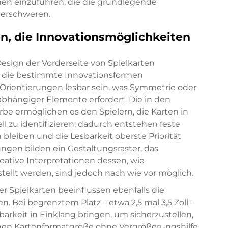
nen einzuführen, die die grundlegende
u erschweren.
n, die Innovationsmöglichkeiten
esign der Vorderseite von Spielkarten
, die bestimmte Innovationsformen
rientierungen lesbar sein, was Symmetrie oder
abhängiger Elemente erfordert. Die in den
be ermöglichen es den Spielern, die Karten in
l zu identifizieren; dadurch entstehen feste
bleiben und die Lesbarkeit oberste Priorität
ngen bilden ein Gestaltungsraster, das
eative Interpretationen dessen, wie
tellt werden, sind jedoch nach wie vor möglich.
Spielkarten beeinflussen ebenfalls die
. Bei begrenztem Platz – etwa 2,5 mal 3,5 Zoll –
rkeit in Einklang bringen, um sicherzustellen,
inen Kartenformatgröße ohne Vergrößerungshilfe