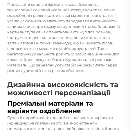
Професійні сервісні фірми, люксові бренди та
технологічні компанії успішно інтегрували спеціально
розроблені гральні карти в свої маркетингові стратегії,
усвідомлюючи їхню здатність передавати витонченість,
залишаючись при цьому доступними й привабливими. Ці
карти виступають як початковий стимул для розмов,
інструменти для налагодження ділових контактів та
запам’ятовувані точки взаємодії, що зміцнюють ділові
відносини поза межами офіційних зустрічей. Така
багатофункціональність робить їх особливо цінними для
компаній, які шукують багатофункціональні рекламні
матеріали, що забезпечують стабільні результати серед
різних аудиторій та за різних обставин.
Дизайнна високоякісність та
можливості персоналізації
Преміальні матеріали та
варіанти оздоблення
Сучасні виробничі технології дозволяють створювати
індивідуальні гральні карти з використанням
преміальних матеріалів, що відображають якість бренду