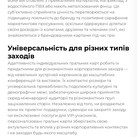
вони виготовлені з преміальних матеріалів, наприклад, з
водостійкого ПВХ або мають металізований фініш. Ця
суб’єктивно сприйнята цінність перетворюється на
підвищену лояльність до бренду та позитивне сарафанне
маркетингове просування, оскільки одержувачі діляться
своїм досвідом із колегами, друзями та членами сім’ї, які
знайомляться з брендованими картами під час гри.
Універсальність для різних типів
заходів
Адаптивність індивідуальних гральних карт робить їх
придатними для різноманітних корпоративних заходів —
від невеликих зустрічей керівників до масштабних
конференцій та виставок. Їх компактні розміри та
універсальна привабливість подолюють культурні та
демографічні межі, забезпечуючи широке прийняття
серед міжнародної аудиторії та різноманітних груп
зацікавлених сторін. Незалежно від того, чи роздаються
вони як привітні подарунки, сувеніри на закритті заходу
чи ексклюзивні послуги для VIP-учасників,
персоналізовані гральні карти зберігають свою
актуальність та вплив у різних корпоративних контекстах
і на заходах будь-якого масштабу.