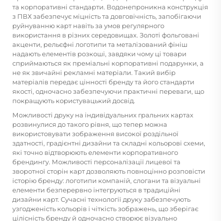
та корпоративні стандарти. Водонепроникна конструкція
з ПВХ забезпечує міцність та довговічність, запобігаючи
руйнуванню карт навіть за умов регулярного
використання в різних середовищах. Золоті фольговані
акценти, рельєфні логотипи та металізований фініш
надають елементів розкоші, завдяки чому ці товари
сприймаються як преміальні корпоративні подарунки, а
не як звичайні рекламні матеріали. Такий вибір
матеріалів передає цінності бренду та його стандарти
якості, одночасно забезпечуючи практичні переваги, що
покращують користувацький досвід.
Можливості друку на індивідуальних гральних картах
розвинулися до такого рівня, що тепер можна
використовувати зображення високої роздільної
здатності, градієнтні дизайни та складні кольорові схеми,
які точно відтворюють елементи корпоративного
брендингу. Можливості персоналізації лицевої та
зворотної сторін карт дозволяють повноцінно розповісти
історію бренду: логотипи компаній, слогани та візуальні
елементи безперервно інтегруються в традиційні
дизайни карт. Сучасні технології друку забезпечують
узгодженість кольорів і чіткість зображень, що зберігає
цілісність бренду й одночасно створює візуально