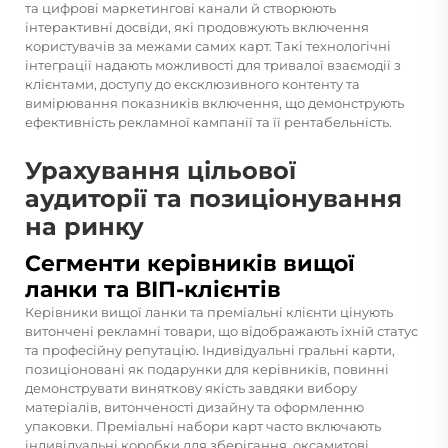
та цифрові маркетингові канали й створюють
інтерактивні досвіди, які продовжують включення
користувачів за межами самих карт. Такі технологічні
інтеграції надають можливості для тривалої взаємодії з
клієнтами, доступу до ексклюзивного контенту та
вимірювання показників включення, що демонструють
ефективність рекламної кампанії та її рентабельність.
Урахування цільової
аудиторії та позиціонування
на ринку
Сегменти керівників вищої
ланки та ВІП-клієнтів
Керівники вищої ланки та преміальні клієнти цінують
витончені рекламні товари, що відображають їхній статус
та професійну репутацію. Індивідуальні гральні карти,
позиціоновані як подарунки для керівників, повинні
демонструвати виняткову якість завдяки вибору
матеріалів, витонченості дизайну та оформленню
упаковки. Преміальні набори карт часто включають
індивідуальні коробки для зберігання, оксамитові