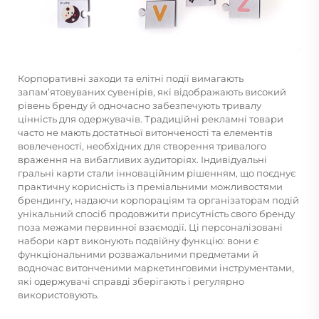
Корпоративні заходи та елітні події вимагають
запам’ятовуваних сувенірів, які відображають високий
рівень бренду й одночасно забезпечують тривалу
цінність для одержувачів. Традиційні рекламні товари
часто не мають достатньої витонченості та елементів
вовлеченості, необхідних для створення тривалого
враження на вибагливих аудиторіях. Індивідуальні
гральні карти стали інноваційним рішенням, що поєднує
практичну корисність із преміальними можливостями
брендингу, надаючи корпораціям та організаторам подій
унікальний спосіб продовжити присутність свого бренду
поза межами первинної взаємодії. Ці персоналізовані
набори карт виконують подвійну функцію: вони є
функціональними розважальними предметами й
водночас витонченими маркетинговими інструментами,
які одержувачі справді зберігають і регулярно
використовують.