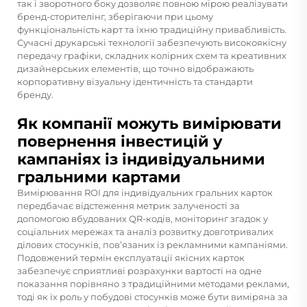
так і зворотного боку дозволяє повною мірою реалізувати
бренд-сторителінг, зберігаючи при цьому
функціональність карт та їхню традиційну привабливість.
Сучасні друкарські технології забезпечують високоякісну
передачу графіки, складних колірних схем та креативних
дизайнерських елементів, що точно відображають
корпоративну візуальну ідентичність та стандарти
бренду.
Як компанії можуть вимірювати
повернення інвестицій у
кампаніях із індивідуальними
гральними картами
Вимірювання ROI для індивідуальних гральних карток
передбачає відстеження метрик залученості за
допомогою вбудованих QR-кодів, моніторинг згадок у
соціальних мережах та аналіз розвитку довготривалих
ділових стосунків, пов’язаних із рекламними кампаніями.
Подовжений термін експлуатації якісних карток
забезпечує сприятливі розрахунки вартості на одне
показання порівняно з традиційними методами реклами,
тоді як їх роль у побудові стосунків може бути виміряна за