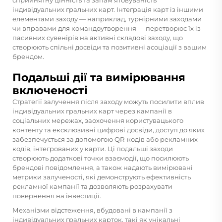
сприйнятну цінність та запам’ятовуваність
індивідуальних гральних карт. Інтеграція карт із іншими
елементами заходу — наприклад, турнірними заходами
чи вправами для командоутворення — перетворює їх із
пасивних сувенірів на активні складові заходу, що
створюють спільні досвіди та позитивні асоціації з вашим
брендом.
Подальші дії та вимірювання
включеності
Стратегії залучення після заходу можуть посилити вплив
індивідуальних гральних карт через кампанії в
соціальних мережах, заохочення користувацького
контенту та ексклюзивні цифрові досвіди, доступ до яких
забезпечується за допомогою QR-кодів або рекламних
кодів, інтегрованих у карти. Ці подальші заходи
створюють додаткові точки взаємодії, що посилюють
брендові повідомлення, а також надають вимірювані
метрики залученості, які демонструють ефективність
рекламної кампанії та дозволяють розрахувати
повернення на інвестиції.
Механізми відстеження, вбудовані в кампанії з
індивідуальних гральних карток, такі як унікальні