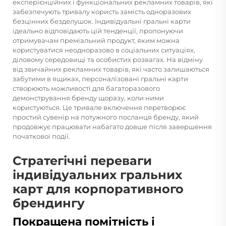
експерієнційних і функціональних рекламних товарів, які
забезпечують тривалу користь замість одноразових
безцінних безделушок. Індивідуальні гральні карти
ідеально відповідають цій тенденції, пропонуючи
отримувачам преміальний продукт, яким можна
користуватися неодноразово в соціальних ситуаціях,
діловому середовищі та особистих розвагах. На відміну
від звичайних рекламних товарів, які часто залишаються
забутими в ящиках, персоналізовані гральні карти
створюють можливості для багаторазового
демонстрування бренду щоразу, коли ними
користуються. Це тривале включення перетворює
простий сувенір на потужного посланця бренду, який
продовжує працювати набагато довше після завершення
початкової події.
Стратегічні переваги
індивідуальних гральних
карт для корпоративного
брендингу
Покращена помітність і