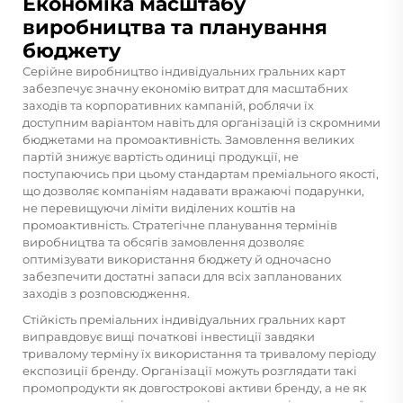
Економіка масштабу
виробництва та планування
бюджету
Серійне виробництво індивідуальних гральних карт
забезпечує значну економію витрат для масштабних
заходів та корпоративних кампаній, роблячи їх
доступним варіантом навіть для організацій із скромними
бюджетами на промоактивність. Замовлення великих
партій знижує вартість одиниці продукції, не
поступаючись при цьому стандартам преміального якості,
що дозволяє компаніям надавати вражаючі подарунки,
не перевищуючи ліміти виділених коштів на
промоактивність. Стратегічне планування термінів
виробництва та обсягів замовлення дозволяє
оптимізувати використання бюджету й одночасно
забезпечити достатні запаси для всіх запланованих
заходів з розповсюдження.
Стійкість преміальних індивідуальних гральних карт
виправдовує вищі початкові інвестиції завдяки
тривалому терміну їх використання та тривалому періоду
експозиції бренду. Організації можуть розглядати такі
промопродукти як довгострокові активи бренду, а не як