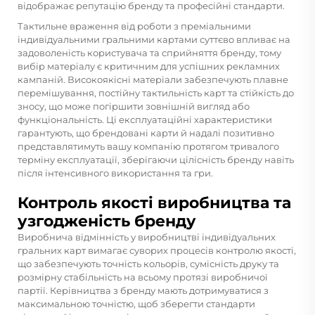
відображає репутацію бренду та професійні стандарти.
Тактильне враження від роботи з преміальними
індивідуальними гральними картами суттєво впливає на
задоволеність користувача та сприйняття бренду, тому
вибір матеріалу є критичним для успішних рекламних
кампаній. Високоякісні матеріали забезпечують плавне
перемішування, постійну тактильність карт та стійкість до
зносу, що може погіршити зовнішній вигляд або
функціональність. Ці експлуатаційні характеристики
гарантують, що брендовані карти й надалі позитивно
представлятимуть вашу компанію протягом тривалого
терміну експлуатації, зберігаючи цілісність бренду навіть
після інтенсивного використання та гри.
Контроль якості виробництва та
узгодженість бренду
Виробнича відмінність у виробництві індивідуальних
гральних карт вимагає суворих процесів контролю якості,
що забезпечують точність кольорів, сумісність друку та
розмірну стабільність на всьому протязі виробничої
партії. Керівництва з бренду мають дотримуватися з
максимальною точністю, щоб зберегти стандарти