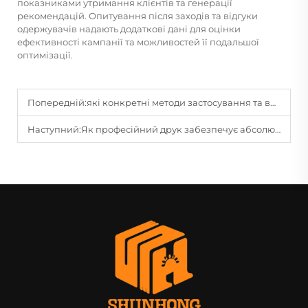
показниками утримання клієнтів та генерації
рекомендацій. Опитування після заходів та відгуки
одержувачів надають додаткові дані для оцінки
ефективності кампанії та можливостей її подальшої
оптимізації.
Попередній:
які конкретні методи застосування та випадки використання когнітивних карт у ранній освітній інтервенції або спеціальній освіті?
Наступний:
Як професійний друк забезпечує абсолютну узгодженість кольору та розміру в межах одного набору гральних карт?