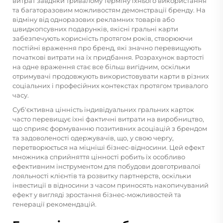
витрат завдяки тривалому терміну їхнього використання
та багаторазовим можливостям демонстрації бренду. На
відміну від одноразових рекламних товарів або
швидкопсувних подарунків, якісні гральні карти
забезпечують корисність протягом років, створюючи
постійні враження про бренд, які значно перевищують
початкові витрати на їх придбання. Розрахунок вартості
на одне враження стає все більш вигідним, оскільки
отримувачі продовжують використовувати карти в різних
соціальних і професійних контекстах протягом тривалого
часу.
Суб'єктивна цінність індивідуальних гральних карток
часто перевищує їхні фактичні витрати на виробництво,
що сприяє формуванню позитивних асоціацій з брендом
та задоволеності одержувачів, що, у свою чергу,
перетворюється на міцніші бізнес-відносини. Цей ефект
множника сприйняття цінності робить їх особливо
ефективним інструментом для побудови довготривалої
лояльності клієнтів та розвитку партнерств, оскільки
інвестиції в відносини з часом приносять накопичуваний
ефект у вигляді зростання бізнес-можливостей та
генерації рекомендацій.