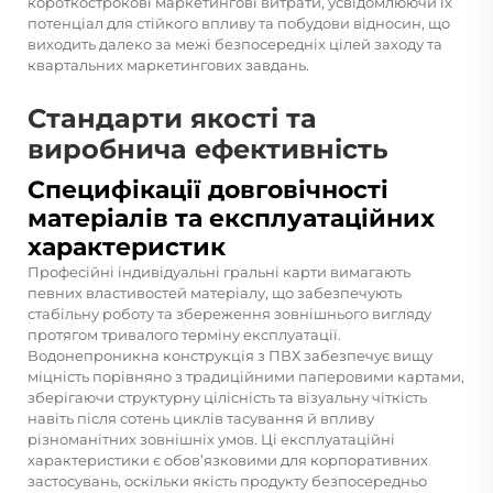
короткострокові маркетингові витрати, усвідомлюючи їх
потенціал для стійкого впливу та побудови відносин, що
виходить далеко за межі безпосередніх цілей заходу та
квартальних маркетингових завдань.
Стандарти якості та
виробнича ефективність
Специфікації довговічності
матеріалів та експлуатаційних
характеристик
Професійні індивідуальні гральні карти вимагають
певних властивостей матеріалу, що забезпечують
стабільну роботу та збереження зовнішнього вигляду
протягом тривалого терміну експлуатації.
Водонепроникна конструкція з ПВХ забезпечує вищу
міцність порівняно з традиційними паперовими картами,
зберігаючи структурну цілісність та візуальну чіткість
навіть після сотень циклів тасування й впливу
різноманітних зовнішніх умов. Ці експлуатаційні
характеристики є обов’язковими для корпоративних
застосувань, оскільки якість продукту безпосередньо