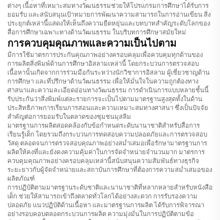
ต่างๆ เนื้อหาที่เหมาะสมทางวัฒนธรรมช่วยให้โปรแกรมการศึกษาได้รับการ
ยอมรับ และสนับสนุนเป้าหมายการพัฒนาความสามารถในการอ่านเขียน สิ่ง
ประยุกต์เหล่านี้แสดงให้เห็นถึงความยืดหยุ่นและบทบาทสำคัญระดับโลกของ
สื่อการศึกษาเฉพาะทางด้านวัฒนธรรม ในบริบทการศึกษาสมัยใหม่
การควบคุมคุณภาพและความเป็นไปตาม
มีการใช้มาตรการประกันคุณภาพอย่างครอบคลุมเพื่อควบคุมทุกด้านของ
การผลิตสิ่งพิมพ์ด้านการศึกษาอิสลามเหล่านี้ โดยกระบวนการตรวจสอบ
เนื้อหานั้นเกิดจากการร่วมมือกันระหว่างนักวิชาการอิสลาม ผู้เชี่ยวชาญด้าน
การศึกษา และที่ปรึกษาด้านวัฒนธรรม เพื่อให้มั่นใจในความถูกต้องทาง
ศาสนาและความละเอียดอ่อนทางวัฒนธรรม การดำเนินการแบบหลายชั้นนี้
รับประกันว่าสิ่งพิมพ์แต่ละรายการจะเป็นไปตามมาตรฐานสูงสุดทั้งในด้าน
ประสิทธิภาพการเรียนการสอนและความเหมาะสมทางศาสนา ซึ่งเป็นปัจจัย
สำคัญต่อการยอมรับในตลาดของชุมชนมุสลิม
มาตรฐานการผลิตสอดคล้องกับข้อกำหนดระดับนานาชาติสำหรับสื่อการ
เรียนรู้เด็ก โดยรวมถึงกระบวนการทดสอบความปลอดภัยและการตรวจสอบ
วัสดุ ตลอดจนการตรวจสอบคุณภาพอย่างสม่ำเสมอเพื่อรักษามาตรฐานการ
ผลิตให้คงที่และยังคงความคุ้มค่าในการจัดจำหน่ายจำนวนมาก มาตรการ
ควบคุมคุณภาพอย่างครอบคลุมเหล่านี้สนับสนุนความสัมพันธ์ทางธุรกิจ
ระยะยาวกับผู้จัดจำหน่ายและสถาบันการศึกษาที่ต้องการความสม่ำเสมอของ
ผลิตภัณฑ์
การปฏิบัติตามมาตรฐานระดับชาติและนานาชาติที่หลากหลายสำหรับหนังสือ
เด็ก ช่วยให้สามารถเข้าถึงตลาดทั่วโลกได้อย่างสะดวก การรับรองความ
ปลอดภัย แนวปฏิบัติด้านเนื้อหา และมาตรฐานการผลิต ได้รับการพิจารณา
อย่างรอบคอบตลอดกระบวนการผลิต ความมุ่งมั่นในการปฏิบัติตามข้อ