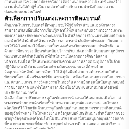
กำหนดเหล่านี้ช่วยลดอุปสรรคในการจัดจำหน่ายระหว่างประเทศ และสร้าง
ความมั่นใจให้กับผู้ซื้อในภาคสถาบันเกี่ยวกับความน่าเชื่อถือและความ
ปลอดภัยของผลิตภัณฑ์
ตัวเลือกการปรับแต่งและการติดแบรนด์
ศักยภาพในการปรับแต่งที่ยืดหยุ่น ช่วยให้ผู้จัดจำหน่ายและองค์กรต่างๆ
สามารถปรับเปลี่ยนสื่อการเรียนรู้เหล่านี้ให้เหมาะสมกับความต้องการเฉพาะ
ของตลาดและลักษณะทางวัฒนธรรมได้ ตัวเลือกการสร้างแบรนด์แบบกำหนด
เอง ช่วยให้สำนักพิมพ์ด้านการศึกษาสามารถนำอัตลักษณ์ของสถาบันตนเอง
มาใช้ได้ โดยยังคงไว้ซึ่งความเป็นของแท้ทางวัฒนธรรมและประสิทธิภาพ
ด้านการศึกษาของเนื้อหาต้นฉบับ บริการปรับแต่งเหล่านี้สนับสนุนกลยุทธ์การ
พัฒนาแบรนด์สำหรับบริษัทที่ดำเนินงานในตลาดการศึกษาอิสลาม
บริการปรับเนื้อหาให้เหมาะสมรองรับความหลากหลายตามภูมิภาคในด้าน
ปฏิบัติศาสนาอิสลามและนิพนธ์ทางวัฒนธรรม ขณะที่ยังคงรักษา
วัตถุประสงค์หลักด้านการศึกษาไว้ได้ ผู้จัดพิมพ์สามารถทำงานร่วมกับทีม
พัฒนาเนื้อหาเพื่อสร้างเวอร์ชันเฉพาะภูมิภาคที่สะท้อนขนบธรรมเนียม ภาษา
และลักษณะเฉพาะทางวัฒนธรรมในท้องถิ่น ความยืดหยุ่นนี้สนับสนุนกลยุทธ์
การขยายตลาด และทำให้สามารถเชื่อมโยงกับชุมชนเป้าหมายได้อย่างมี
ประสิทธิภาพมากขึ้น
ตัวเลือกในการปรับแต่งบรรจุภัณฑ์และการนำเสนอให้เหมาะสมเพิ่มโอกาส
ทางการสร้างแบรนด์ พร้อมทั้งรักษาความสมบูรณ์และความน่าสนใจของ
ผลิตภัณฑ์ไว้ โซลูชันด้านบรรจุภัณฑ์แบบกำหนดเองสามารถรวมถึงแบรนด์
ของผู้จัดจำหน่าย โลโก้หน่วยงาน หรือรูปแบบพิเศษที่เหมาะสำหรับตลาดของ
ขวัญหรือจุดประสงค์ด้านโปรโมชัน บริการเหล่านี้สนับสนุนกลยุทธ์การตลาด
ที่หลากหลาย ขณะที่ยังคงรักษาคุณค่าด้านการศึกษาและความแท้จริงทาง
วัฒนธรรมของผลิตภัณฑ์หลักไว้