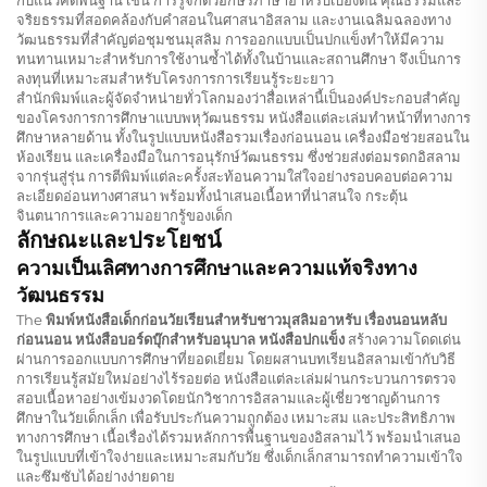
กับแนวคิดพื้นฐาน เช่น การรู้จักตัวอักษรภาษาอาหรับเบื้องต้น คุณธรรมและ
จริยธรรมที่สอดคล้องกับคำสอนในศาสนาอิสลาม และงานเฉลิมฉลองทาง
วัฒนธรรมที่สำคัญต่อชุมชนมุสลิม การออกแบบเป็นปกแข็งทำให้มีความ
ทนทานเหมาะสำหรับการใช้งานซ้ำได้ทั้งในบ้านและสถานศึกษา จึงเป็นการ
ลงทุนที่เหมาะสมสำหรับโครงการการเรียนรู้ระยะยาว
สำนักพิมพ์และผู้จัดจำหน่ายทั่วโลกมองว่าสื่อเหล่านี้เป็นองค์ประกอบสำคัญ
ของโครงการการศึกษาแบบพหุวัฒนธรรม หนังสือแต่ละเล่มทำหน้าที่ทางการ
ศึกษาหลายด้าน ทั้งในรูปแบบหนังสือรวมเรื่องก่อนนอน เครื่องมือช่วยสอนใน
ห้องเรียน และเครื่องมือในการอนุรักษ์วัฒนธรรม ซึ่งช่วยส่งต่อมรดกอิสลาม
จากรุ่นสู่รุ่น การตีพิมพ์แต่ละครั้งสะท้อนความใส่ใจอย่างรอบคอบต่อความ
ละเอียดอ่อนทางศาสนา พร้อมทั้งนำเสนอเนื้อหาที่น่าสนใจ กระตุ้น
จินตนาการและความอยากรู้ของเด็ก
ลักษณะและประโยชน์
ความเป็นเลิศทางการศึกษาและความแท้จริงทาง
วัฒนธรรม
The
พิมพ์หนังสือเด็กก่อนวัยเรียนสำหรับชาวมุสลิมอาหรับ เรื่องนอนหลับ
ก่อนนอน หนังสือบอร์ดบุ๊กสำหรับอนุบาล หนังสือปกแข็ง
สร้างความโดดเด่น
ผ่านการออกแบบการศึกษาที่ยอดเยี่ยม โดยผสานบทเรียนอิสลามเข้ากับวิธี
การเรียนรู้สมัยใหม่อย่างไร้รอยต่อ หนังสือแต่ละเล่มผ่านกระบวนการตรวจ
สอบเนื้อหาอย่างเข้มงวดโดยนักวิชาการอิสลามและผู้เชี่ยวชาญด้านการ
ศึกษาในวัยเด็กเล็ก เพื่อรับประกันความถูกต้อง เหมาะสม และประสิทธิภาพ
ทางการศึกษา เนื้อเรื่องได้รวมหลักการพื้นฐานของอิสลามไว้ พร้อมนำเสนอ
ในรูปแบบที่เข้าใจง่ายและเหมาะสมกับวัย ซึ่งเด็กเล็กสามารถทำความเข้าใจ
และซึมซับได้อย่างง่ายดาย