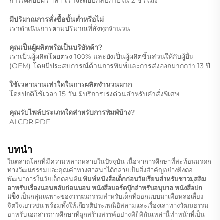
การเคลือบผิว ฯลฯ เราจะตอบกลับภายใน 2 ชั่วโมง 
มีปริมาณการสั่งซื้อขั้นต่ำหรือไม่ 
เราดำเนินการตามปริมาณที่สั่งทุกจำนวน 
คุณเป็นผู้ผลิตหรือเป็นบริษัทค้า? 
เราเป็นผู้ผลิตโดยตรง 100% และยังเป็นผู้ผลิตชิ้นส่วนให้กับผู้อื่น 
(OEM) โดยมีประสบการณ์ด้านการพิมพ์และการส่งออกมากกว่า 13 ปี 
ใช้เวลานานเท่าใดในการผลิตจำนวนมาก 
โดยปกติใช้เวลา 15 วัน มีบริการเร่งด่วนสำหรับคำสั่งพิเศษ 
คุณรับไฟล์ประเภทใดสำหรับการพิมพ์บ้าง? 
AI.CDR.PDF 
บทนำ
ในตลาดโลกที่มีความหลากหลายในปัจจุบัน เนื้อหาการศึกษาที่สะท้อนมรดก
ทางวัฒนธรรมและคุณค่าทางศาสนาได้กลายเป็นสิ่งสำคัญอย่างยิ่งต่อ
พัฒนาการในวัยเด็กตอนต้น
พิมพ์หนังสือเด็กก่อนวัยเรียนสำหรับชาวมุสลิม
อาหรับ เรื่องนอนหลับก่อนนอน หนังสือบอร์ดบุ๊กสำหรับอนุบาล หนังสือปก
แข็ง
เป็นกลุ่มเฉพาะของวรรณกรรมสำหรับเด็กที่ออกแบบมาเพื่อหล่อเลี้ยง
จิตใจเยาวชน พร้อมทั้งให้เกียรติประเพณีอิสลามและเรื่องเล่าทางวัฒนธรรม
อาหรับ เอกสารการศึกษาที่ถูกสร้างสรรค์อย่างพิถีพิถันเหล่านี้ทำหน้าที่เป็น