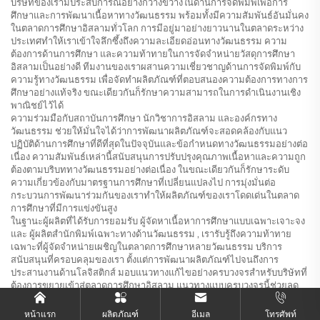
บริษัทของเรามีประสบการณ์อย่างกว้างขวางในด้านการจัดพิมพ์เพื่อการ
ศึกษาและการพัฒนาเนื้อหาทางวัฒนธรรม พร้อมทั้งมีความสัมพันธ์อันมั่นคง
ในตลาดการศึกษาอิสลามทั่วโลก การมีอยู่มาอย่างยาวนานในตลาดระหว่าง
ประเทศทำให้เราเข้าใจลึกซึ้งถึงความละเอียดอ่อนทางวัฒนธรรม ความ
ต้องการด้านการศึกษา และความท้าทายในการจัดจำหน่ายวัสดุการศึกษา
อิสลามเป็นอย่างดี ทีมงานของเราผสานความเชี่ยวชาญด้านการจัดพิมพ์กับ
ความรู้ทางวัฒนธรรม เพื่อจัดทำผลิตภัณฑ์ที่ตอบสนองความต้องการทางการ
ศึกษาอย่างแท้จริง ขณะเดียวกันก็รักษาความสามารถในการดำเนินงานเชิง
พาณิชย์ไว้ได้
ความร่วมมือกับสถาบันการศึกษา นักวิชาการอิสลาม และองค์กรทาง
วัฒนธรรม ช่วยให้มั่นใจได้ว่าการพัฒนาผลิตภัณฑ์จะสอดคล้องกับแนว
ปฏิบัติด้านการศึกษาที่ดีที่สุดในปัจจุบันและข้อกำหนดทางวัฒนธรรมอย่างต่อ
เนื่อง ความสัมพันธ์เหล่านี้สนับสนุนการปรับปรุงคุณภาพเนื้อหาและความถูก
ต้องตามบริบททางวัฒนธรรมอย่างต่อเนื่อง ในขณะเดียวกันก็รักษาระดับ
ความเกี่ยวข้องกับมาตรฐานการศึกษาที่เปลี่ยนแปลงไป การมุ่งมั่นต่อ
กระบวนการพัฒนาร่วมกันของเราทำให้ผลิตภัณฑ์ของเราโดดเด่นในตลาด
การศึกษาที่มีการแข่งขันสูง
ในฐานะผู้ผลิตที่ได้รับการยอมรับ
ผู้จัดหาเนื้อหาการศึกษาแบบเฉพาะเจาะจง
และ
ผู้ผลิตสำนักพิมพ์เฉพาะทางด้านวัฒนธรรม
, เรารับรู้ถึงความท้าทาย
เฉพาะที่ผู้จัดจำหน่ายเผชิญในตลาดการศึกษาหลายวัฒนธรรม บริการ
สนับสนุนที่ครอบคลุมของเรา ตั้งแต่การพัฒนาผลิตภัณฑ์ไปจนถึงการ
ประสานงานด้านโลจิสติกส์ มอบแนวทางแก้ไขอย่างครบวงจรสำหรับบริษัทที่
ต้องการขยายเข้าสู่ตลาดการศึกษาอิสลาม แนวทางแบบครบวงจรนี้ช่วยลด
ความซับซ้อน และสนับสนุนกลยุทธ์การเข้าสู่ตลาดและการขยายตัวอย่าง
ประสบความสำเร็จสำหรับพันธมิตรต่างประเทศ
หน้าแรก
ผลิตภัณฑ์
อีเมล
โทรศัพท์