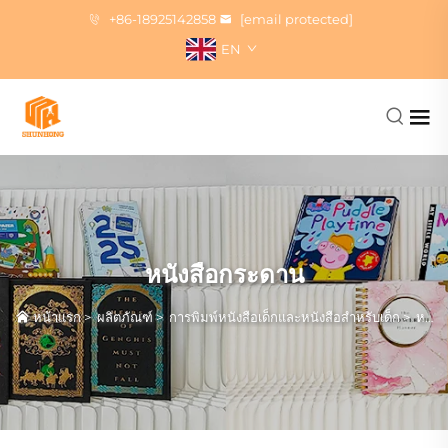
+86-18925142858
[email protected]
EN
หนังสือกระดาน
หน้าแรก
>
ผลิตภัณฑ์
>
การพิมพ์หนังสือเด็กและหนังสือสำหรับเด็ก
>
หนังสือกระดาน