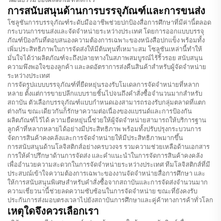
การสนับสนุนด้านการบรรจุภัณฑ์และการขนส่ง
โซลูชันการบรรจุภัณฑ์ระดับมืออาชีพช่วยปกป้องสื่อการศึกษาที่มีค่านี้ตลอด
กระบวนการขนส่งและจัดจำหน่ายระหว่างประเทศ โดยการออกแบบบรรจุ
ภัณฑ์ป้องกันที่ตอบสนองความต้องการเฉพาะของหนังสือปกแข็ง พร้อมทั้ง
เพิ่มประสิทธิภาพในการจัดส่งให้มีต้นทุนที่เหมาะสม โซลูชันเหล่านี้ทำให้
มั่นใจได้ว่าผลิตภัณฑ์จะถึงปลายทางในสภาพสมบูรณ์ไร้ริ้วรอย สนับสนุน
ความพึงพอใจของลูกค้า และลดอัตราการส่งคืนสินค้าสำหรับผู้จัดจำหน่าย
ระหว่างประเทศ
การจัดรูปแบบบรรจุภัณฑ์ที่ยืดหยุ่นรองรับโมเดลการจัดจำหน่ายที่หลาก
หลาย ตั้งแต่การขายปลีกแบบรายชิ้นไปจนถึงคำสั่งซื้อจำนวนมากสำหรับ
สถาบัน ตัวเลือกบรรจุภัณฑ์แบบกำหนดเองสามารถรองรับกลุ่มตลาดที่แตก
ต่างกัน ขณะเดียวกันก็รักษาความต่อเนื่องของแบรนด์และการป้องกัน
ผลิตภัณฑ์ไว้ได้ ความยืดหยุ่นนี้ช่วยให้ผู้จัดจำหน่ายสามารถให้บริการฐาน
ลูกค้าที่หลากหลายได้อย่างมีประสิทธิภาพ พร้อมทั้งปรับปรุงกระบวนการ
จัดการสินค้าคงคลังและการจัดจำหน่ายให้มีประสิทธิภาพมากขึ้น
การสนับสนุนด้านโลจิสติกส์อย่างครบวงจร รวมความช่วยเหลือด้านเอกสาร
การให้คำปรึกษาด้านการจัดส่ง และคำแนะนำในการจัดการสินค้าคงคลัง
เพื่ออำนวยความสะดวกในการจัดจำหน่ายระหว่างประเทศ ทีมโลจิสติกส์ที่มี
ประสบณ์เข้าใจความต้องการเฉพาะของงานจัดจำหน่ายสื่อการศึกษา และ
ให้การสนับสนุนพิเศษสำหรับคำสั่งซื้อจากสถาบันและการจัดส่งจำนวนมาก
ความเชี่ยวนา่นี้ช่วยลดความซับซ้อนในการจัดจำหน่าย ขณะที่ยังคงรับ
ประกันการส่งมอบตรงเวลาไปยังสถาบันการศึกษาและคู่ค้าทางการค้าทั่วโลก
เหตุใดจึงควรเลือกเรา