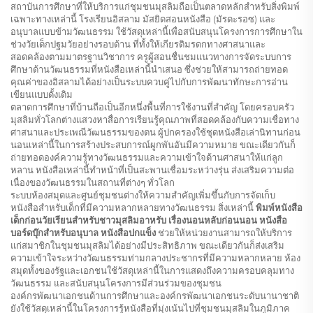
สถาบันการศึกษาที่ให้บริการแก่ชุมชนมุสลิมถือเป็นตลาดหลักสำหรับสิ่งพิมพ์
เฉพาะทางเหล่านี้ โรงเรียนอิสลาม มัสยิดสอนหนังสือ (มัรดะรอซ) และ
อนุบาลแบบข้ามวัฒนธรรม ใช้วัสดุเหล่านี้เพื่อสนับสนุนโครงการการศึกษาใน
ช่วงวัยเด็กปฐมวัยอย่างรอบด้าน ที่ทั้งให้เกียรติมรดกทางศาสนาและ
สอดคล้องตามมาตรฐานวิชาการ ครูผู้สอนชื่นชมแนวทางการจัดระบบการ
ศึกษาด้านวัฒนธรรมที่หนังสือเหล่านี้นำเสนอ ซึ่งช่วยให้สามารถถ่ายทอด
คุณค่าของอิสลามได้อย่างเป็นระบบควบคู่ไปกับการพัฒนาทักษะการอ่าน
เขียนแบบดั้งเดิม
ตลาดการศึกษาที่บ้านถือเป็นอีกหนึ่งพื้นที่การใช้งานที่สำคัญ โดยครอบครัว
มุสลิมทั่วโลกต่างแสวงหาสื่อการเรียนรู้คุณภาพที่สอดคล้องกับความเชื่อทาง
ศาสนาและประเพณีวัฒนธรรมของตน ผู้ปกครองใช้ชุดหนังสือเล่านิทานก่อน
นอนเหล่านี้ในการสร้างประสบการณ์ผูกพันอันมีความหมาย ขณะเดียวกันก็
ถ่ายทอดองค์ความรู้ทางวัฒนธรรมและความเข้าใจด้านศาสนาให้แก่ลูก
หลาน หนังสือเหล่านี้ทำหน้าที่เป็นสะพานเชื่อมระหว่างรุ่น ส่งเสริมความต่อ
เนื่องของวัฒนธรรมในสถานที่ต่างๆ ทั่วโลก
ระบบห้องสมุดและศูนย์ชุมชนต่างให้ความสำคัญเพิ่มขึ้นกับการจัดเก็บ
หนังสือสำหรับเด็กที่มีความหลากหลายทางวัฒนธรรม สิ่งเหล่านี้
พิมพ์หนังสือ
เด็กก่อนวัยเรียนสำหรับชาวมุสลิมอาหรับ เรื่องนอนหลับก่อนนอน หนังสือ
บอร์ดบุ๊กสำหรับอนุบาล หนังสือปกแข็ง
ช่วยให้หน่วยงานสามารถให้บริการ
แก่สมาชิกในชุมชนมุสลิมได้อย่างมีประสิทธิภาพ ขณะเดียวกันก็ส่งเสริม
ความเข้าใจระหว่างวัฒนธรรมท่ามกลางประชากรที่มีความหลากหลาย ห้อง
สมุดทั้งของรัฐและเอกชนใช้วัสดุเหล่านี้ในการแสดงถึงความครอบคลุมทาง
วัฒนธรรม และสนับสนุนโครงการมีส่วนร่วมของชุมชน
องค์กรพัฒนาเอกชนด้านการศึกษาและองค์กรพัฒนาเอกชนระดับนานาชาติ
ยังใช้วัสดุเหล่านี้ในโครงการรู้หนังสือที่มุ่งเน้นไปที่ชุมชนมุสลิมในภูมิภาค