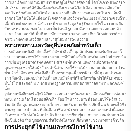
การเล่าเรื่องแบบภาพมีบทบาทสำคัญในสื่อการศึกษานี้ โดยใช้ภาพประกอบที่
คัดสรรมาอย่างพิถีพิถัน ซึ่งสะท้อนถึงประเพณีศิลปะอิสลาม ขณะเดียวกันก็
ตอบโจทย์รสนิยมสมัยใหม่ ภาพต่างๆ หลีกเลี่ยงการแสดงออกในประเด็นที่
อาจก่อให้เกิดข้อโต้แย้ง แต่ยังคงความแท้จริงทางวัฒนธรรมไว้อย่างครบถ้วน
เพื่อสร้างประสบการณ์เชิงภาพที่ครอบครัวมุสลิมรู้สึกสบายใจในการแบ่งปัน
กับบุตรหลานของตน ไม่ว่าจะเป็นโทนสี รูปแบบศิลปะ และการออกแบบตัว
ละคร ล้วนแสดงให้เห็นถึงการพิจารณาอย่างรอบคอบเกี่ยวกับหลักการด้าน
ความงามตามแนวอิสลามและรสนิยมทางวัฒนธรรม
ความทนทานและวัสดุที่ปลอดภัยสำหรับเด็ก
การผลิตแบบหนังสือปกแข็งทำให้หนังสือเด็กมุสลิมประเภทบอร์ดบุ๊กเหล่านี้
สามารถทนต่อการใช้งานอย่างรุนแรงที่มักเกิดขึ้นในช่วงวัยเด็กเล็กสำหรับสื่อ
การเรียนรู้ได้อย่างดี เทคนิคการเข้าเล่มที่ทนทานและการเลือกกระดาษ
คุณภาพสูง ช่วยให้หนังสือเหล่านี้สามารถใช้งานได้ยาวนานแม้ผ่านการอ่าน
ซ้ำแล้วซ้ำอีกหลายครั้ง จึงถือเป็นการลงทุนเพื่อการศึกษาที่มีคุณค่าในระยะ
ยาว วัสดุที่ปลอดภัยสำหรับเด็กและหมึกพิมพ์ที่ไม่มีสารพิษ ทำให้ผู้ปกครอง
มั่นใจได้ และยังเป็นไปตามมาตรฐานความปลอดภัยสากลสำหรับผลิตภัณฑ์
เด็ก
รูปแบบหนังสือบอร์ดบุ๊กได้รับการออกแบบมาโดยเฉพาะเพื่อรองรับการพัฒนา
ทักษะการเคลื่อนไหวของเด็กเล็ก โดยมีหน้ากระดาษที่ออกแบบให้พลิกและ
จับถนัดมือ มุมกลมและขอบเรียบช่วยลดอันตรายที่อาจเกิดขึ้น พร้อมคงไว้ซึ่ง
มาตรฐานการนำเสนอที่เป็นมืออาชีพ องค์ประกอบการออกแบบเหล่านี้แสดง
ถึงความมุ่งมั่นทั้งในด้านประสิทธิภาพการเรียนรู้และความปลอดภัยของเด็ก
ซึ่งเป็นปัจจัยสำคัญต่อความสำเร็จทั้งในสถานศึกษาและช่องทางการค้าปลีก
การประยุกต์ใช้งานและกรณีการใช้งาน