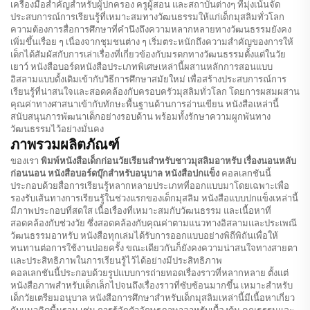
เครื่องมือสำคัญสำหรับผู้ปกครอง ครูผู้สอน และสถาบันต่างๆ ที่มุ่งเน้นจัด
ประสบการณ์การเรียนรู้ที่เหมาะสมทางวัฒนธรรมให้แก่เด็กมุสลิมทั่วโลก
ความต้องการสื่อการศึกษาที่คำนึงถึงความหลากหลายทางวัฒนธรรมยังคง
เพิ่มขึ้นเรื่อย ๆ เนื่องจากชุมชนต่าง ๆ เริ่มตระหนักถึงความสำคัญของการให้
เด็กได้สัมผัสกับการเล่าเรื่องที่เกี่ยวข้องกับมรดกทางวัฒนธรรมตั้งแต่ในวัย
เยาว์ หนังสือบอร์ดหนังสือประเภทพิเศษเหล่านี้ผสานหลักการสอนแบบ
อิสลามแบบดั้งเดิมเข้ากับวิธีการศึกษาสมัยใหม่ เพื่อสร้างประสบการณ์การ
เรียนรู้ที่น่าสนใจและสอดคล้องกับครอบครัวมุสลิมทั่วโลก โดยการผสมผสาน
คุณค่าทางศาสนาเข้ากับทักษะพื้นฐานด้านการอ่านเขียน หนังสือเหล่านี้
สนับสนุนการพัฒนาเด็กอย่างรอบด้าน พร้อมทั้งรักษาความผูกพันทาง
วัฒนธรรมไว้อย่างมั่นคง
ภาพรวมผลิตภัณฑ์
ของเรา
พิมพ์หนังสือเด็กก่อนวัยเรียนสำหรับชาวมุสลิมอาหรับ เรื่องนอนหลับ
ก่อนนอน หนังสือบอร์ดบุ๊กสำหรับอนุบาล หนังสือปกแข็ง
คอลเลกชันนี้
ประกอบด้วยสื่อการเรียนรู้หลากหลายประเภทที่ออกแบบมาโดยเฉพาะเพื่อ
รองรับเส้นทางการเรียนรู้ในช่วงแรกของเด็กมุสลิม หนังสือแบบปกแข็งเหล่านี้
มีภาพประกอบที่สดใส เนื้อเรื่องที่เหมาะสมกับวัฒนธรรม และเนื้อหาที่
สอดคล้องกับช่วงวัย ซึ่งสอดคล้องกับคุณค่าตามแนวทางอิสลามและประเพณี
วัฒนธรรมอาหรับ หนังสือทุกเล่มได้รับการออกแบบอย่างพิถีพิถันเพื่อให้
ทนทานต่อการใช้งานบ่อยครั้ง ขณะเดียวกันก็ยังคงความน่าสนใจทางสายตา
และประสิทธิภาพในการเรียนรู้ไว้ได้อย่างมีประสิทธิภาพ
คอลเลกชันนี้ประกอบด้วยรูปแบบการถ่ายทอดเรื่องราวที่หลากหลาย ตั้งแต่
หนังสือภาพสำหรับเด็กเล็กไปจนถึงเรื่องราวที่ซับซ้อนมากขึ้น เหมาะสำหรับ
เด็กวัยเตรียมอนุบาล หนังสือการศึกษาสำหรับเด็กมุสลิมเหล่านี้มีเนื้อหาเกี่ยว