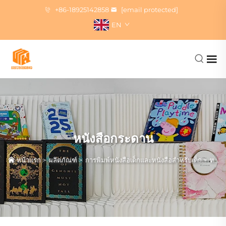
+86-18925142858
[email protected]
EN
หนังสือกระดาน
หน้าแรก
>
ผลิตภัณฑ์
>
การพิมพ์หนังสือเด็กและหนังสือสำหรับเด็ก
>
หนังสือกระดาน