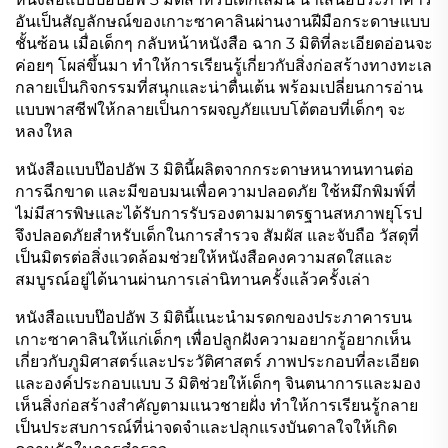
อันเป็นสัญลักษณ์ของเกาะซาคาลินผ่านงานฝีมือกระดาษแบบ
ชั้นซ้อน เมื่อเด็กๆ กลับหน้าหนังสือ ฉาก 3 มิติที่ละเอียดอ่อนจะ
ค่อยๆ โผล่ขึ้นมา ทำให้การเรียนรู้เกี่ยวกับสิ่งก่อสร้างทางทะเล
กลายเป็นกิจกรรมที่สนุกและน่าตื่นเต้น พร้อมเปลี่ยนการอ่าน
แบบพาสซีฟให้กลายเป็นการผจญภัยแบบโต้ตอบที่เด็กๆ จะ
หลงใหล
หนังสือแบบป๊อปอัพ 3 มิตินี้ผลิตจากกระดาษหนาทนทานต่อ
การฉีกขาด และมีขอบมนเพื่อความปลอดภัย ใช้หมึกพิมพ์ที่
ไม่มีสารพิษและได้รับการรับรองตามมาตรฐานสหภาพยุโรป
จึงปลอดภัยสำหรับเด็กในการสำรวจ สัมผัส และจับถือ วัสดุที่
เป็นมิตรต่อสิ่งแวดล้อมช่วยให้หนังสือคงความสดใสและ
สมบูรณ์อยู่ได้นานผ่านการเล่านิทานครั้งแล้วครั้งเล่า
หนังสือแบบป๊อปอัพ 3 มิตินี้แนะนำมรดกของประภาคารบน
เกาะซาคาลินให้แก่เด็กๆ เพื่อปลูกฝังความอยากรู้อยากเห็น
เกี่ยวกับภูมิศาสตร์และประวัติศาสตร์ ภาพประกอบที่ละเอียด
และองค์ประกอบแบบ 3 มิติช่วยให้เด็กๆ จินตนาการและมอง
เห็นสิ่งก่อสร้างสำคัญตามแนวชายฝั่ง ทำให้การเรียนรู้กลาย
เป็นประสบการณ์ที่น่าจดจำและปลุกแรงบันดาลใจให้เกิด