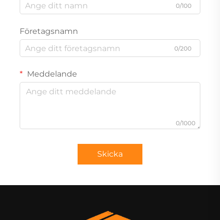
0/100
Företagsnamn
0/200
Meddelande
0/1000
Skicka