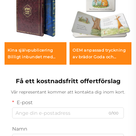
Kina självpublicering
OEM anpassad tryckning
Billigt inbundet med
av brädor Goda och
hårdförlag Anpassning
pedagogiska barnböcker
Boktryckning Noveller för
Engelska interaktiva
vuxna Romantik
barnbrädor Tryckning
Få ett kostnadsfritt offertförslag
Linneinbunden bok
Vår representant kommer att kontakta dig inom kort.
E-post
0/100
Namn