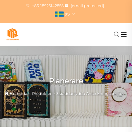
+86-18925142858
[email protected]
SV
Planerare
Hemsida
>
Produkter
>
Skräddarsydda Anteckningsböcker Tryck