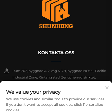
KONTAKTA OSS
Rum 202, byggnad A-2, väg NO.9, byggnad NO.99, Pacific
Industrial Zone, Xintang stad, Zengchengdistriktet,
Guangzhou, Guangdong, Kina
We value your privacy
+86-18925142858
We use cookies and similar tools to provide our services.
If you don't want to accept all cookies, click Personalize
[email protected]
cookies.