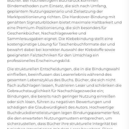
Bücher. Bei hochwertigem Buchdruck kommen
Bindemethoden zum Einsatz, die sich nach Umfang,
geplantem Nutzungsszenario und Zielsetzung der
Marktpositionierung richten. Die Hardcover-Bindung mit
genähten Signaturblöcken bietet maximale Haltbarkeit und
eine Premium-Positionierung, die sich besonders für
Geschenkbücher, Nachschlagewerke und
Sammlerausgaben eignet. Die Klebebindung stellt eine
kostengünstige Lösung für Taschenbuchformate dar und
bewahrt dabei bei korrekter Auswahl der Klebstoffe sowie
geeigneten Falztechniken für den Umschlag ein
professionelles Erscheinungsbild.
Die strukturellen Entscheidungen, die in die Bindungswahl
einfließen, beeinflussen das Lesererlebnis während des
gesamten Lebenszyklus des Buchs. Bücher, die sich nicht
flach aufschlagen lassen, frustrieren Leser und schränken die
Gebrauchstauglichkeit für Nachschlagezwecke ein;
Bindungen, die bereits nach geringer Nutzung einreißen
oder sich lösen, führen zu negativen Bewertungen und
schädigen die Glaubwürdigkeit des Autors. Hochwertige
Buchdruckdienstleistungen legen Bindungsparameter fest,
die den erwarteten Nutzungsmustern entsprechen, um
sicherzustellen, dass Bücher ihre strukturelle Integrität bei