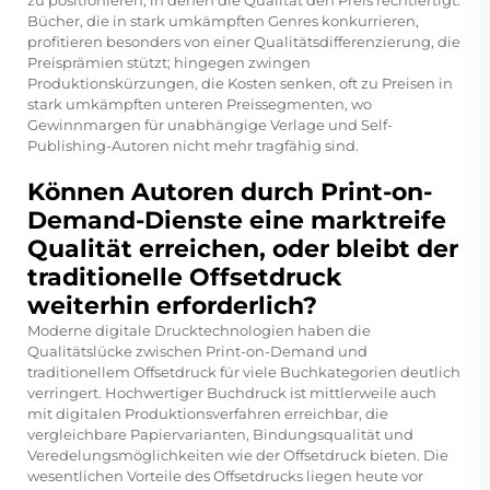
zu positionieren, in denen die Qualität den Preis rechtfertigt.
Bücher, die in stark umkämpften Genres konkurrieren,
profitieren besonders von einer Qualitätsdifferenzierung, die
Preisprämien stützt; hingegen zwingen
Produktionskürzungen, die Kosten senken, oft zu Preisen in
stark umkämpften unteren Preissegmenten, wo
Gewinnmargen für unabhängige Verlage und Self-
Publishing-Autoren nicht mehr tragfähig sind.
Können Autoren durch Print-on-
Demand-Dienste eine marktreife
Qualität erreichen, oder bleibt der
traditionelle Offsetdruck
weiterhin erforderlich?
Moderne digitale Drucktechnologien haben die
Qualitätslücke zwischen Print-on-Demand und
traditionellem Offsetdruck für viele Buchkategorien deutlich
verringert. Hochwertiger Buchdruck ist mittlerweile auch
mit digitalen Produktionsverfahren erreichbar, die
vergleichbare Papiervarianten, Bindungsqualität und
Veredelungsmöglichkeiten wie der Offsetdruck bieten. Die
wesentlichen Vorteile des Offsetdrucks liegen heute vor