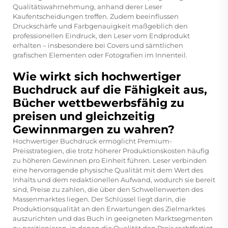
Qualitätswahrnehmung, anhand derer Leser
Kaufentscheidungen treffen. Zudem beeinflussen
Druckschärfe und Farbgenauigkeit maßgeblich den
professionellen Eindruck, den Leser vom Endprodukt
erhalten – insbesondere bei Covers und sämtlichen
grafischen Elementen oder Fotografien im Innenteil.
Wie wirkt sich hochwertiger
Buchdruck auf die Fähigkeit aus,
Bücher wettbewerbsfähig zu
preisen und gleichzeitig
Gewinnmargen zu wahren?
Hochwertiger Buchdruck ermöglicht Premium-
Preisstrategien, die trotz höherer Produktionskosten häufig
zu höheren Gewinnen pro Einheit führen. Leser verbinden
eine hervorragende physische Qualität mit dem Wert des
Inhalts und dem redaktionellen Aufwand, wodurch sie bereit
sind, Preise zu zahlen, die über den Schwellenwerten des
Massenmarktes liegen. Der Schlüssel liegt darin, die
Produktionsqualität an den Erwartungen des Zielmarktes
auszurichten und das Buch in geeigneten Marktsegmenten