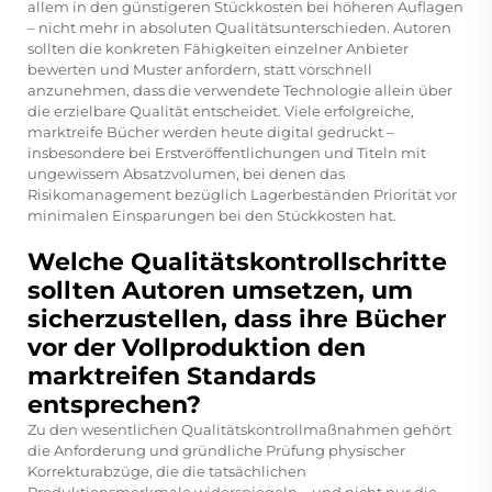
allem in den günstigeren Stückkosten bei höheren Auflagen
– nicht mehr in absoluten Qualitätsunterschieden. Autoren
sollten die konkreten Fähigkeiten einzelner Anbieter
bewerten und Muster anfordern, statt vorschnell
anzunehmen, dass die verwendete Technologie allein über
die erzielbare Qualität entscheidet. Viele erfolgreiche,
marktreife Bücher werden heute digital gedruckt –
insbesondere bei Erstveröffentlichungen und Titeln mit
ungewissem Absatzvolumen, bei denen das
Risikomanagement bezüglich Lagerbeständen Priorität vor
minimalen Einsparungen bei den Stückkosten hat.
Welche Qualitätskontrollschritte
sollten Autoren umsetzen, um
sicherzustellen, dass ihre Bücher
vor der Vollproduktion den
marktreifen Standards
entsprechen?
Zu den wesentlichen Qualitätskontrollmaßnahmen gehört
die Anforderung und gründliche Prüfung physischer
Korrekturabzüge, die die tatsächlichen