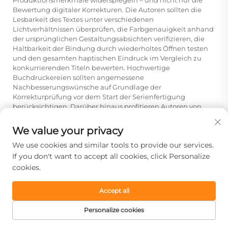
Produktionsmerkmale widerspiegeln – und nicht nur die
Bewertung digitaler Korrekturen. Die Autoren sollten die
Lesbarkeit des Textes unter verschiedenen
Lichtverhältnissen überprüfen, die Farbgenauigkeit anhand
der ursprünglichen Gestaltungsabsichten verifizieren, die
Haltbarkeit der Bindung durch wiederholtes Öffnen testen
und den gesamten haptischen Eindruck im Vergleich zu
konkurrierenden Titeln bewerten. Hochwertige
Buchdruckereien sollten angemessene
Nachbesserungswünsche auf Grundlage der
Korrekturprüfung vor dem Start der Serienfertigung
berücksichtigen. Darüber hinaus profitieren Autoren von
externen Bewertungen, indem Fachleute aus der Branche,
Zielgruppenleser oder Einzelhandelskäufer physische
We value your privacy
Korrekturabzüge begutachten, um Qualitätsmängel zu
We use cookies and similar tools to provide our services.
identifizieren, die Autoren möglicherweise aufgrund ihrer
Vertrautheit mit dem eigenen Inhalt übersehen. Diese
If you don't want to accept all cookies, click Personalize
mehrperspektivische Bewertung erfasst potenzielle
cookies.
Probleme, bevor sie sich auf die Marktwahrnehmung und
die Kundenzufriedenheit auswirken.
Accept all
Personalize cookies
Zurück:
Was sind die wichtigsten Vorteile einer Zusammenarbeit mit einer professionellen Buchdruckerei für Ihre Publikation?
STARTSEITE
PRODUKTE
E-MAIL
TELEFON