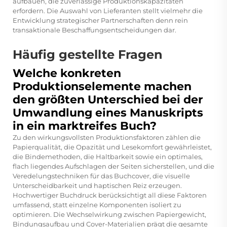
aufbauen, die zuverlässige Produktionskapazitäten
erfordern. Die Auswahl von Lieferanten stellt vielmehr die
Entwicklung strategischer Partnerschaften denn rein
transaktionale Beschaffungsentscheidungen dar.
Häufig gestellte Fragen
Welche konkreten
Produktionselemente machen
den größten Unterschied bei der
Umwandlung eines Manuskripts
in ein marktreifes Buch?
Zu den wirkungsvollsten Produktionsfaktoren zählen die
Papierqualität, die Opazität und Lesekomfort gewährleistet,
die Bindemethoden, die Haltbarkeit sowie ein optimales,
flach liegendes Aufschlagen der Seiten sicherstellen, und die
Veredelungstechniken für das Buchcover, die visuelle
Unterscheidbarkeit und haptischen Reiz erzeugen.
Hochwertiger Buchdruck berücksichtigt all diese Faktoren
umfassend, statt einzelne Komponenten isoliert zu
optimieren. Die Wechselwirkung zwischen Papiergewicht,
Bindungsaufbau und Cover-Materialien prägt die gesamte