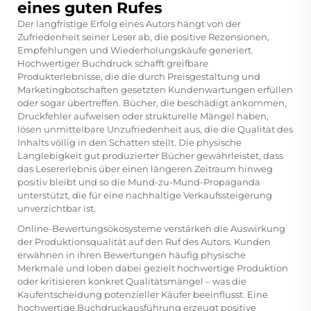
eines guten Rufes
Der langfristige Erfolg eines Autors hängt von der
Zufriedenheit seiner Leser ab, die positive Rezensionen,
Empfehlungen und Wiederholungskäufe generiert.
Hochwertiger Buchdruck schafft greifbare
Produkterlebnisse, die die durch Preisgestaltung und
Marketingbotschaften gesetzten Kundenwartungen erfüllen
oder sogar übertreffen. Bücher, die beschädigt ankommen,
Druckfehler aufweisen oder strukturelle Mängel haben,
lösen unmittelbare Unzufriedenheit aus, die die Qualität des
Inhalts völlig in den Schatten stellt. Die physische
Langlebigkeit gut produzierter Bücher gewährleistet, dass
das Lesererlebnis über einen längeren Zeitraum hinweg
positiv bleibt und so die Mund-zu-Mund-Propaganda
unterstützt, die für eine nachhaltige Verkaufssteigerung
unverzichtbar ist.
Online-Bewertungsökosysteme verstärken die Auswirkung
der Produktionsqualität auf den Ruf des Autors. Kunden
erwähnen in ihren Bewertungen häufig physische
Merkmale und loben dabei gezielt hochwertige Produktion
oder kritisieren konkret Qualitätsmängel – was die
Kaufentscheidung potenzieller Käufer beeinflusst. Eine
hochwertige Buchdruckausführung erzeugt positive